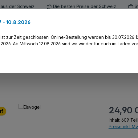
 aus der Schweiz
Die besten Preise der Schweiz
S
 - 10.8.2026
en
Marken
Alle Produkte
Druck-Servi
st zur Zeit geschlossen. Online-Bestellung werden bis 30.07.2026 1
2026. Ab Mittwoch 12.08.2026 sind wir wieder für euch im Laden vor
Regulärer Prei
24,90 
r!
Inhalt:
609 Tei
Preise inkl. M