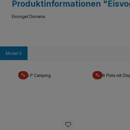
Produktinformationen "Eisvo
Eisvogel Diorama
Model S
Produktgalerie überspringen
Rabatt
Rabatt
%
%