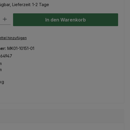
gbar, Lieferzeit: 1-2 Tage
l: Gib den gewünschten Wert ein oder benutze die Schaltflächen um
In den Warenkorb
ttel hinzufügen
er:
MK01-10151-01
264947
m
m
kg