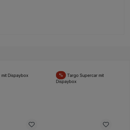
t
Rabatt
%