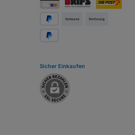
Kredit-/Debitkarte
Abholung Store Rapperswil
Schweizer Post
Vorkasse
Rechnung
PayPal
Später bezahlen
Sicher Einkaufen