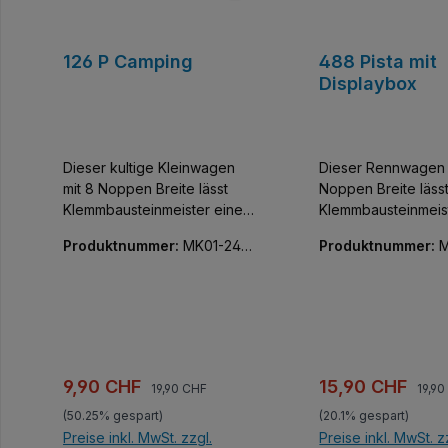
126 P Camping
488 Pista mit
Displaybox
Dieser kultige Kleinwagen
Dieser Rennwagen 
mit 8 Noppen Breite lässt
Noppen Breite läss
Klemmbausteinmeister einen
Klemmbausteinmeis
der coolsten Flitzer der Welt
der exklusivsten Fli
Produktnummer:
MK01-240
Produktnummer:
M
sammeln. Baue und
Welt sammeln. Bau
74-01
68-01
entdecke diese
entdecke diese
detailgetreue Nachbildung
detailgetreue Nach
eines italienischen
eines Ferrari 488 Pi
Kleinwagens der Marke Fiat.
Faszinierend aus j
Faszinierend aus jedem
Blickwinkel und ge
Blickwinkel und geeignet
zum Ausstellen ode
Regulärer Preis:
Regul
Verkaufspreis:
Verkaufspreis:
9,90 CHF
15,90 CHF
19,90 CHF
19,9
zum Ausstellen oder für
spannende Rennen! Unt
(50.25% gespart)
(20.1% gespart)
spannende Rennen! Diesmal
der Model S Serie 
Preise inkl. MwSt. zzgl.
Preise inkl. MwSt. z
als Campngszene und nicht
Mould King verstec