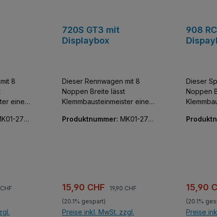
720S GT3 mit
908 RC
Displaybox
Dispay
mit 8
Dieser Rennwagen mit 8
Dieser Sp
t
Noppen Breite lässt
Noppen Br
ter einen
Klemmbausteinmeister einen
Klemmbau
tzer der
der exklusivsten Flitzer der
der exklu
K01-270
Produktnummer:
MK01-270
Produkt
e und
Welt sammeln. Baue und
Welt sam
64-01
74-01
entdecke diese
entdecke
bildung
detailgetreue Nachbildung
detailget
sta.
eines McLaren 720S.
eines Pe
edem
Faszinierend aus jedem
Faszinie
eignet
Blickwinkel und geeignet
Blickwink
r für
zum Ausstellen oder für
zum Ausst
ärer Preis:
Regulärer Preis:
Verkaufspreis:
Verkauf
15,90 CHF
15,90 
0 CHF
19,90 CHF
er
spannende Rennen! Unter
spannende 
(20.1% gespart)
(20.1% ges
von
der Model S Serie von
der Mode
zgl.
Preise inkl. MwSt. zzgl.
Preise ink
kt sich
Mould King versteckt sich
Mould Kin