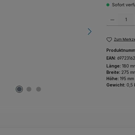
Sofort verfü
Produkt Anzah
Zum Merkze
Produktnumm
EAN:
6972316
Länge:
180 m
Breite:
275 m
Höhe:
195 mm
Gewicht:
0,5 