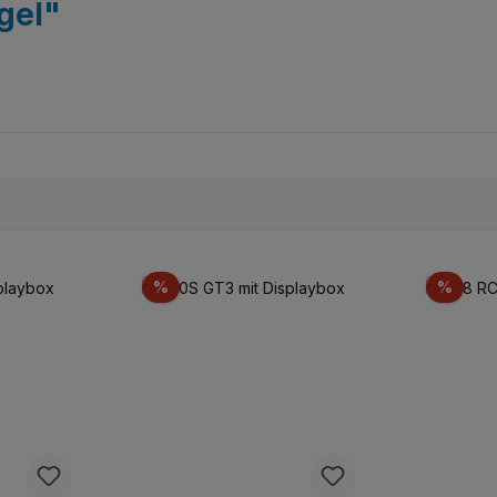
gel"
Rabatt
Rabat
%
%