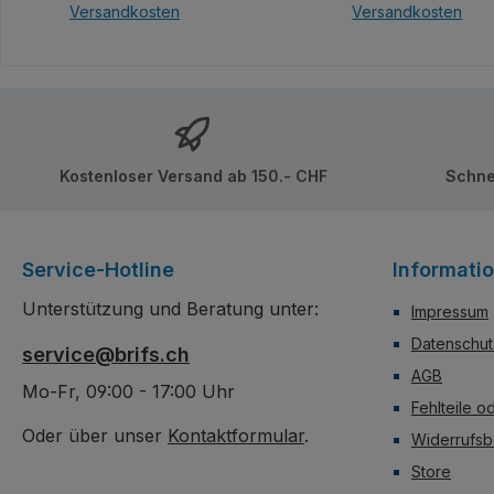
Versandkosten
Versandkosten
wie bisher üblich mit
ein wahrer Fundus 
Digitalbox. Unter der Model
gelungenen kleine
In den Warenkorb
In den Ware
S Serie von Mould King
Sportwagen-Model
versteckt sich ein wahrer
Faszinierend aus j
Fundus an gelungenen
Blickwinkel und ge
kleinen Sportwagen-
zum Ausstellen ode
Modellen. Set enthält
spannende Rennen
Kostenloser Versand ab 150.- CHF
Schne
Aufkleber.
Inklusive bebaubar
Kunststoff-Vitrine 
an Boden und Decke
enthält Aufkleber. D
Service-Hotline
Informati
umfasst weitere Mo
alle mit dazugehöri
Unterstützung und Beratung unter:
Impressum
Sammelvitrine, die 
stapeln lässt.
Datenschut
service@brifs.ch
AGB
Mo-Fr, 09:00 - 17:00 Uhr
Fehlteile o
Oder über unser
Kontaktformular
.
Widerrufsb
Store