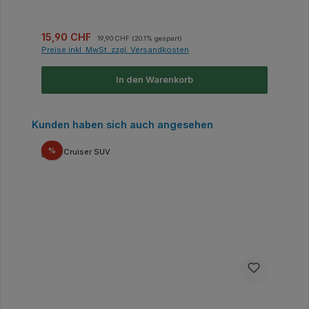
Verkaufspreis:
Regulärer Preis:
15,90 CHF
19,90 CHF
(20.1% gespart)
Preise inkl. MwSt. zzgl. Versandkosten
In den Warenkorb
Produktgalerie überspringen
Kunden haben sich auch angesehen
Rabatt
%