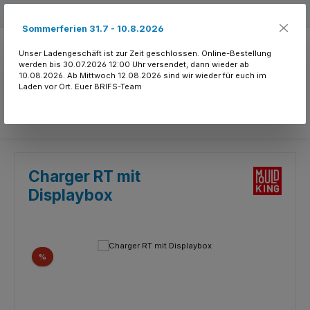
Zum Hauptinhalt springen
Kostenloser Versand ab 150.- CHF
Sommerferien 31.7 - 10.8.2026
Unser Ladengeschäft ist zur Zeit geschlossen. Online-Bestellung
werden bis 30.07.2026 12:00 Uhr versendet, dann wieder ab
10.08.2026. Ab Mittwoch 12.08.2026 sind wir wieder für euch im
Laden vor Ort. Euer BRIFS-Team
Du hast 0 Produkte
Charger RT mit
Displaybox
Bildergalerie überspringen
Rabatt
%