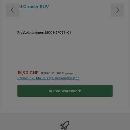
FJ Cruiser SUV
Produktnummer:
MK01-27059-01
Verkaufspreis:
Regulärer Preis:
15,90 CHF
19,90 CHF
(20.1% gespart)
Preise inkl. MwSt. zzgl. Versandkosten
In den Warenkorb