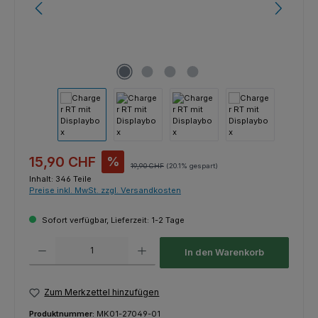
Verkaufspreis:
15,90 CHF
%
Regulärer Preis:
19,90 CHF
(20.1% gespart)
Inhalt:
346 Teile
Preise inkl. MwSt. zzgl. Versandkosten
Sofort verfügbar, Lieferzeit: 1-2 Tage
Produkt Anzahl: Gib den gewünschten Wert ein oder benutze die Schaltfl
In den Warenkorb
Zum Merkzettel hinzufügen
Produktnummer:
MK01-27049-01