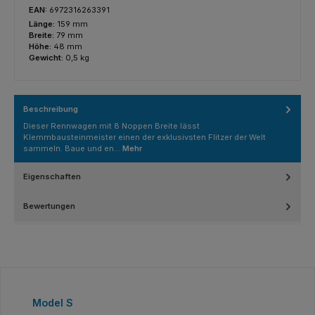
EAN:
6972316263391
Länge:
159 mm
Breite:
79 mm
Höhe:
48 mm
Gewicht:
0,5 kg
Beschreibung
Dieser Rennwagen mit 8 Noppen Breite lässt
Klemmbausteinmeister einen der exklusivsten Flitzer der Welt
sammeln. Baue und en…
Mehr
Eigenschaften
Bewertungen
Produktgalerie überspringen
Model S