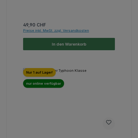
Regulärer Preis:
49,90 CHF
Preise inkl. MwSt. zzgl. Versandkosten
In den Warenkorb
Nur 1 auf Lager!
nur online verfügbar