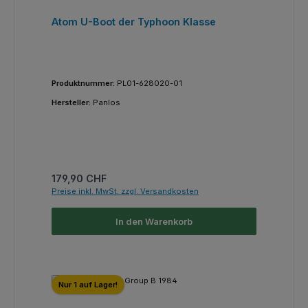
Atom U-Boot der Typhoon Klasse
Produktnummer:
PL01-628020-01
Hersteller:
Panlos
Regulärer Preis:
179,90 CHF
Preise inkl. MwSt. zzgl. Versandkosten
In den Warenkorb
Nur 1 auf Lager!