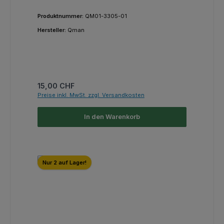
Produktnummer:
QM01-3305-01
Hersteller:
Qman
Regulärer Preis:
15,00 CHF
Preise inkl. MwSt. zzgl. Versandkosten
In den Warenkorb
Nur 2 auf Lager!