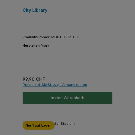
City Library
Produktnummer:
MO01-010211-01
Hersteller:
Mork
Regulärer Preis:
99,90 CHF
Preise inkl. MwSt. zzgl. Versandkosten
In den Warenkorb
Nur 1 auf Lager!