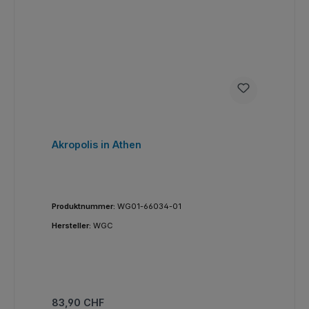
Akropolis in Athen
Produktnummer:
WG01-66034-01
Hersteller:
WGC
Regulärer Preis:
83,90 CHF