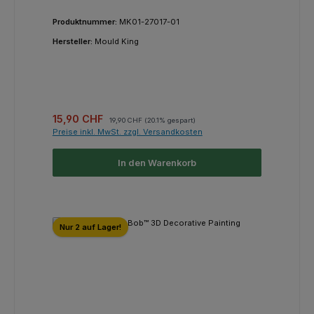
Produktnummer:
MK01-27017-01
Hersteller:
Mould King
Verkaufspreis:
Regulärer Preis:
15,90 CHF
19,90 CHF
(20.1% gespart)
Preise inkl. MwSt. zzgl. Versandkosten
In den Warenkorb
Nur 2 auf Lager!