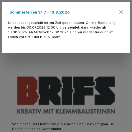
Zum Hauptinhalt springen
Kostenloser Versand ab 150.- CHF
Sommerferien 31.7 - 10.8.2026
Unser Ladengeschäft ist zur Zeit geschlossen. Online-Bestellung
werden bis 30.07.2026 12:00 Uhr versendet, dann wieder ab
10.08.2026. Ab Mittwoch 12.08.2026 sind wir wieder für euch im
Laden vor Ort. Euer BRIFS-Team
Du hast 0 Produkte
Von diesen Sets haben wir je nur noch ein Stück verfügbar. De
Schnäller isch de Gschwinder.