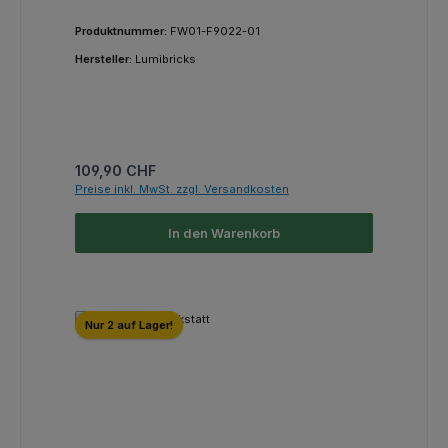
Produktnummer:
FW01-F9022-01
Hersteller:
Lumibricks
Regulärer Preis:
109,90 CHF
Preise inkl. MwSt. zzgl. Versandkosten
In den Warenkorb
Nur 2 auf Lager!