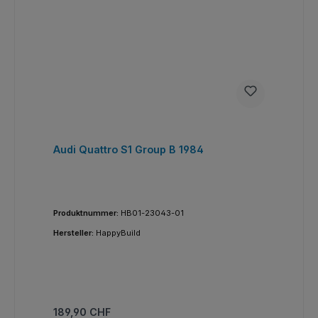
Audi Quattro S1 Group B 1984
Produktnummer:
HB01-23043-01
Hersteller:
HappyBuild
Regulärer Preis:
189,90 CHF