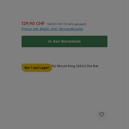
Verkaufspreis:
Regulärer Preis:
129,90 CHF
149,90 CHF
(13.34% gespart)
Preise inkl. MwSt. zzgl. Versandkosten
In den Warenkorb
Nur 1 auf Lager!