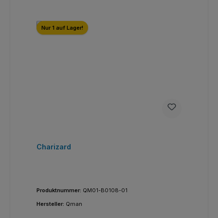
Nur 1 auf Lager!
Charizard
Produktnummer:
QM01-B0108-01
Hersteller:
Qman