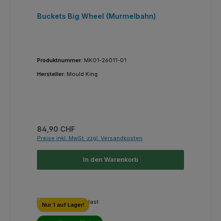
Buckets Big Wheel (Murmelbahn)
Produktnummer:
MK01-26011-01
Hersteller:
Mould King
Regulärer Preis:
84,90 CHF
Preise inkl. MwSt. zzgl. Versandkosten
In den Warenkorb
Nur 1 auf Lager!