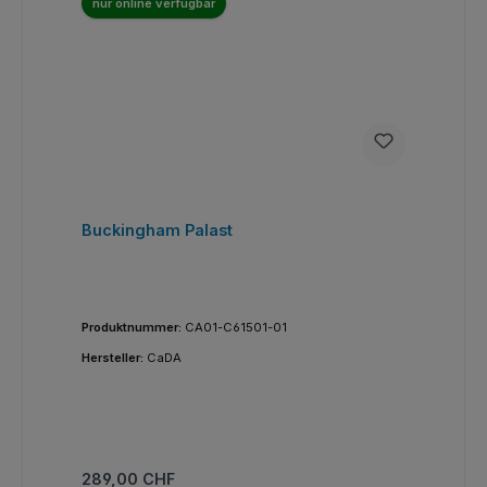
nur online verfügbar
Buckingham Palast
Produktnummer:
CA01-C61501-01
Hersteller:
CaDA
Regulärer Preis:
289,00 CHF