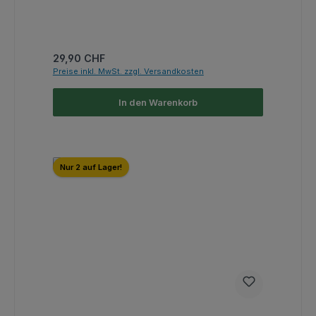
Regulärer Preis:
29,90 CHF
Preise inkl. MwSt. zzgl. Versandkosten
In den Warenkorb
Nur 2 auf Lager!