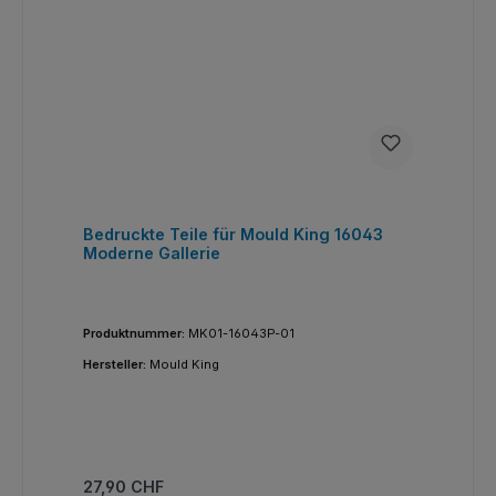
Bedruckte Teile für Mould King 16043
Moderne Gallerie
Produktnummer:
MK01-16043P-01
Hersteller:
Mould King
Regulärer Preis:
27,90 CHF