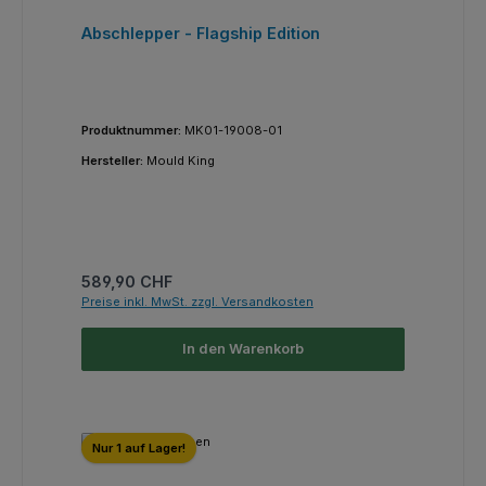
Abschlepper - Flagship Edition
Produktnummer:
MK01-19008-01
Hersteller:
Mould King
Regulärer Preis:
589,90 CHF
Preise inkl. MwSt. zzgl. Versandkosten
In den Warenkorb
Nur 1 auf Lager!