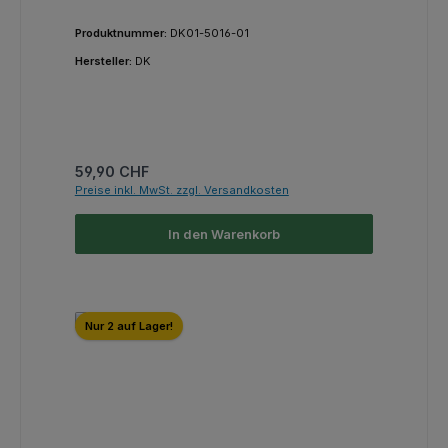
Produktnummer:
DK01-5016-01
Hersteller:
DK
Regulärer Preis:
59,90 CHF
Preise inkl. MwSt. zzgl. Versandkosten
In den Warenkorb
Nur 2 auf Lager!