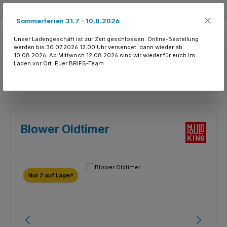
Zum Hauptinhalt springen
Kostenloser Versand ab 150.- CHF
Sommerferien 31.7 - 10.8.2026
Unser Ladengeschäft ist zur Zeit geschlossen. Online-Bestellung
werden bis 30.07.2026 12:00 Uhr versendet, dann wieder ab
10.08.2026. Ab Mittwoch 12.08.2026 sind wir wieder für euch im
Laden vor Ort. Euer BRIFS-Team
Du hast 0 Produkte
Blower Oldtimer
Bildergalerie überspringen
Nur 2 auf Lager!