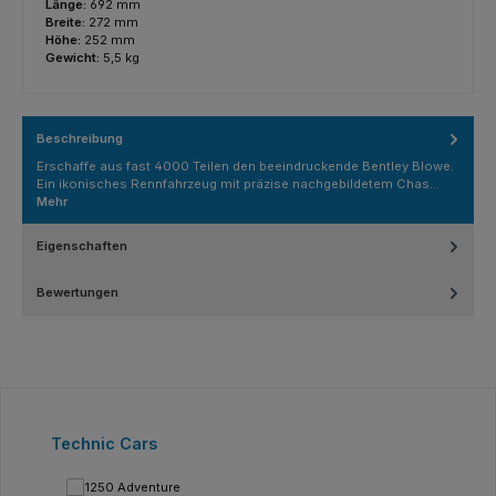
Länge:
692 mm
Breite:
272 mm
Höhe:
252 mm
Gewicht:
5,5 kg
Beschreibung
Erschaffe aus fast 4000 Teilen den beeindruckende Bentley Blowe.
Ein ikonisches Rennfahrzeug mit präzise nachgebildetem Chas…
Mehr
Eigenschaften
Bewertungen
Produktgalerie überspringen
Technic Cars