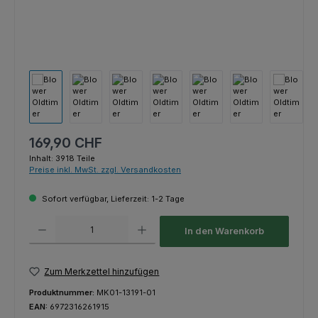
Regulärer Preis:
169,90 CHF
Inhalt:
3918 Teile
Preise inkl. MwSt. zzgl. Versandkosten
Sofort verfügbar, Lieferzeit: 1-2 Tage
Produkt Anzahl: Gib den gewünschten Wert ein oder benutze die Schaltfl
In den Warenkorb
Zum Merkzettel hinzufügen
Produktnummer:
MK01-13191-01
EAN:
6972316261915