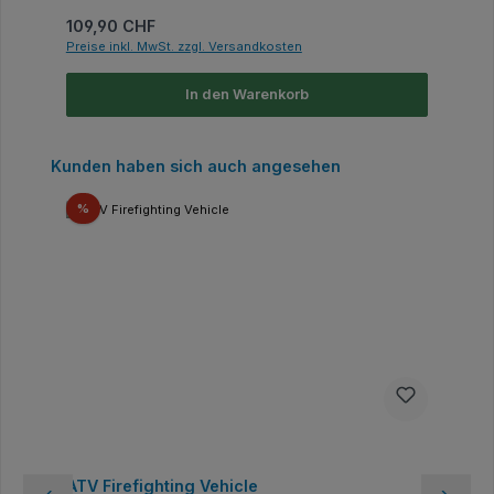
Regulärer Preis:
109,90 CHF
Preise inkl. MwSt. zzgl. Versandkosten
In den Warenkorb
Produktgalerie überspringen
Kunden haben sich auch angesehen
Rabatt
%
ATV Firefighting Vehicle