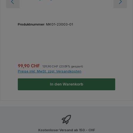
Produktnummer:
MK01-23003-01
Verkaufspreis:
Regulärer Preis:
99,90 CHF
129,90 CHF
(23.09% gespart)
Preise inkl. MwSt. zzgl. Versandkosten
In den Warenkorb
Kostenloser Versand ab 150.- CHF