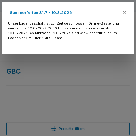
Zum Hauptinhalt springen
Kostenloser Versand ab 150.- CHF
Sommerferien 31.7 - 10.8.2026
Unser Ladengeschäft ist zur Zeit geschlossen. Online-Bestellung
werden bis 30.07.2026 12:00 Uhr versendet, dann wieder ab
10.08.2026. Ab Mittwoch 12.08.2026 sind wir wieder für euch im
Laden vor Ort. Euer BRIFS-Team
Du hast 0 Produkte
GBC
Produkte filtern