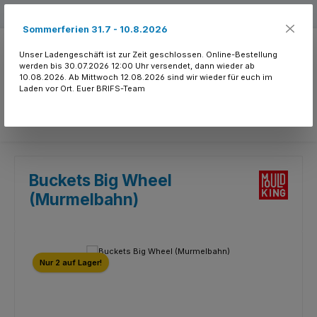
Zum Hauptinhalt springen
Kostenloser Versand ab 150.- CHF
Sommerferien 31.7 - 10.8.2026
Unser Ladengeschäft ist zur Zeit geschlossen. Online-Bestellung
werden bis 30.07.2026 12:00 Uhr versendet, dann wieder ab
10.08.2026. Ab Mittwoch 12.08.2026 sind wir wieder für euch im
Laden vor Ort. Euer BRIFS-Team
Du hast 0 Produkte
Buckets Big Wheel
(Murmelbahn)
Bildergalerie überspringen
Nur 2 auf Lager!