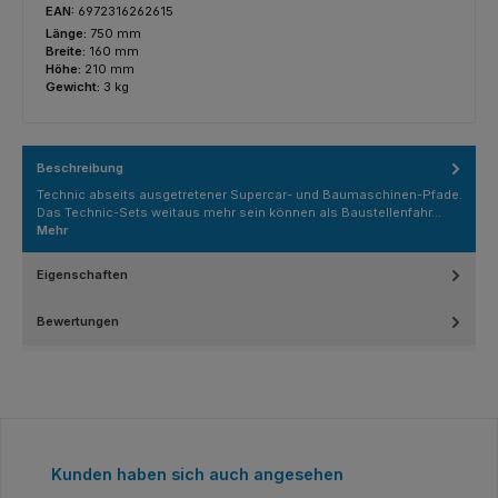
EAN:
6972316262615
Länge:
750 mm
Breite:
160 mm
Höhe:
210 mm
Gewicht:
3 kg
Beschreibung
Technic abseits ausgetretener Supercar- und Baumaschinen-Pfade.
Das Technic-Sets weitaus mehr sein können als Baustellenfahr…
Mehr
Eigenschaften
Bewertungen
Produktgalerie überspringen
Kunden haben sich auch angesehen