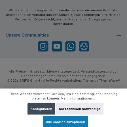
Wir bieten Dir umfangreiche Informationen rund um unsere Produkte,
einen schnellen Versand aus der Schweiz, sowie unkomplizierte Hilfe bei
Problemen. Zögere nicht, uns bei Fragen oder Anregungen zu
kontaktieren.
Unsere Communities
Instagram
YouTube
WhatsApp
Website
Alle Preise inkl. gesetzl. Mehrwertsteuer zzgl.
Versandkosten
und ggf.
Nachnahmegebühren, wenn nicht anders angegeben.
© 2026 BRIFS GmbH - Alle Rechte vorbehalten. Theme by
ThemeWare®
Diese Website verwendet Cookies, um eine bestmögliche Erfahrung
bieten zu können.
Mehr Informationen ...
Konfigurieren
Nur technisch notwendige
Alle Cookies akzeptieren