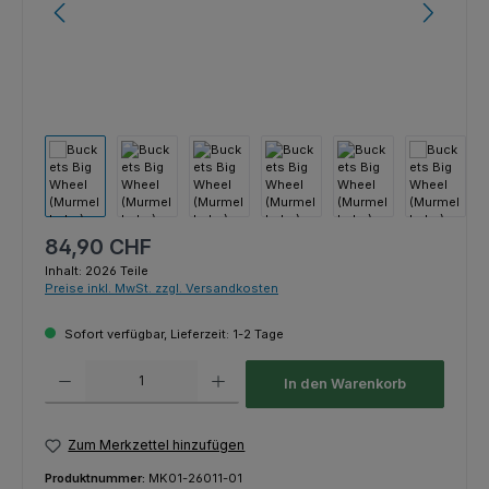
Regulärer Preis:
84,90 CHF
Inhalt:
2026 Teile
Preise inkl. MwSt. zzgl. Versandkosten
Sofort verfügbar, Lieferzeit: 1-2 Tage
Produkt Anzahl: Gib den gewünschten Wert ein oder benutze die Schaltfl
In den Warenkorb
Zum Merkzettel hinzufügen
Produktnummer:
MK01-26011-01