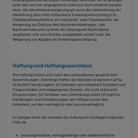
Empfangsbevollmächtigten verweigert wird oder der Empfänger
unter der von ihm angegebenen Adresse nicht ermittelt werden
kann. Als Annahmeverweigerung gilt auch die Verhinderung der
Ablieferung über eine vorhandene Empfangseinrichtung (z.B.
Zukleben/Einwurfverbot am Hausbrief- oder Paketkasten), die
Weigerung zur Zahlung des Nachnahmebetrages / der
Nachnahmekosten (sofern die Zahlungsart Nachnahme
angeboten und vom Kunden ausgewählt wurde) oder die
Weigerung zur Abgabe der Empfangsbestätigung.
Haftung und Haftungsauschluss
Die Haftung richtet sich nach den anwendbaren gesetzlichen
Bestimmungen. Allerdings haften der Anbieter in keinem Fall für
(i) leichte Fahrlässigkeit, (ii) indirekte und mittelbare Schäden und
Folgeschäden und entgangenen Gewinn, (iii) nicht realisierte
Einsparungen, (iv) Schäden aus Lieferverzug sowie (v) jegliche
Handlungen und Unterlassungen der Hilfspersonen des
Anbieters, sei dies vertraglich oder ausservertraglich.
Im Übrigen lehnt der Anbieter die Haftung bei Vorliegen folgender
Fälle ab:
unsachgemässe, vertragswidrige oder widerrechtliche