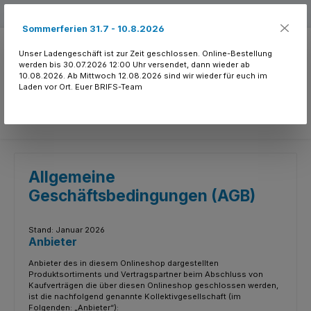
Zum Hauptinhalt springen
Kostenloser Versand ab 150.- CHF
Sommerferien 31.7 - 10.8.2026
Unser Ladengeschäft ist zur Zeit geschlossen. Online-Bestellung
werden bis 30.07.2026 12:00 Uhr versendet, dann wieder ab
10.08.2026. Ab Mittwoch 12.08.2026 sind wir wieder für euch im
Laden vor Ort. Euer BRIFS-Team
Du hast 0 Produkte
Allgemeine
Geschäftsbedingungen (AGB)
Stand: Januar 2026
Anbieter
Anbieter des in diesem Onlineshop dargestellten
Produktsortiments und Vertragspartner beim Abschluss von
Kaufverträgen die über diesen Onlineshop geschlossen werden,
ist die nachfolgend genannte Kollektivgesellschaft (im
Folgenden: „Anbieter“):