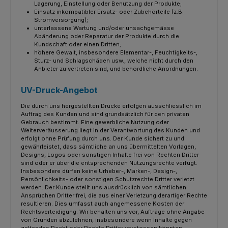
Lagerung, Einstellung oder Benutzung der Produkte;
Einsatz inkompatibler Ersatz- oder Zubehörteile (z.B.
Stromversorgung);
unterlassene Wartung und/oder unsachgemässe
Abänderung oder Reparatur der Produkte durch die
Kundschaft oder einen Dritten;
höhere Gewalt, insbesondere Elementar-, Feuchtigkeits-,
Sturz- und Schlagschäden usw., welche nicht durch den
Anbieter zu vertreten sind, und behördliche Anordnungen.
UV-Druck-Angebot
Die durch uns hergestellten Drucke erfolgen ausschliesslich im
Auftrag des Kunden und sind grundsätzlich für den privaten
Gebrauch bestimmt. Eine gewerbliche Nutzung oder
Weiterveräusserung liegt in der Verantwortung des Kunden und
erfolgt ohne Prüfung durch uns. Der Kunde sichert zu und
gewährleistet, dass sämtliche an uns übermittelten Vorlagen,
Designs, Logos oder sonstigen Inhalte frei von Rechten Dritter
sind oder er über die entsprechenden Nutzungsrechte verfügt.
Insbesondere dürfen keine Urheber-, Marken-, Design-,
Persönlichkeits- oder sonstigen Schutzrechte Dritter verletzt
werden. Der Kunde stellt uns ausdrücklich von sämtlichen
Ansprüchen Dritter frei, die aus einer Verletzung derartiger Rechte
resultieren. Dies umfasst auch angemessene Kosten der
Rechtsverteidigung. Wir behalten uns vor, Aufträge ohne Angabe
von Gründen abzulehnen, insbesondere wenn Inhalte gegen
geltendes Recht oder Rechte Dritter verstossen könnten.