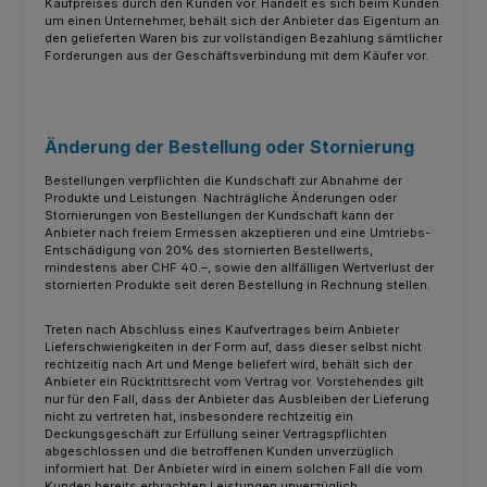
Kaufpreises durch den Kunden vor. Handelt es sich beim Kunden
um einen Unternehmer, behält sich der Anbieter das Eigentum an
den gelieferten Waren bis zur vollständigen Bezahlung sämtlicher
Forderungen aus der Geschäftsverbindung mit dem Käufer vor.
Änderung der Bestellung oder Stornierung
Bestellungen verpflichten die Kundschaft zur Abnahme der
Produkte und Leistungen. Nachträgliche Änderungen oder
Stornierungen von Bestellungen der Kundschaft kann der
Anbieter nach freiem Ermessen akzeptieren und eine Umtriebs-
Entschädigung von 20% des stornierten Bestellwerts,
mindestens aber CHF 40.–, sowie den allfälligen Wertverlust der
stornierten Produkte seit deren Bestellung in Rechnung stellen.
Treten nach Abschluss eines Kaufvertrages beim Anbieter
Lieferschwierigkeiten in der Form auf, dass dieser selbst nicht
rechtzeitig nach Art und Menge beliefert wird, behält sich der
Anbieter ein Rücktrittsrecht vom Vertrag vor. Vorstehendes gilt
nur für den Fall, dass der Anbieter das Ausbleiben der Lieferung
nicht zu vertreten hat, insbesondere rechtzeitig ein
Deckungsgeschäft zur Erfüllung seiner Vertragspflichten
abgeschlossen und die betroffenen Kunden unverzüglich
informiert hat. Der Anbieter wird in einem solchen Fall die vom
Kunden bereits erbrachten Leistungen unverzüglich