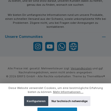
zu bieten, und wir sind stolz darauf, unseren Kunden dabei zu helfen,
genau das zu finden, wonach sie suchen.
Wir bieten Dir umfangreiche Informationen rund um unsere Produkte,
einen schnellen Versand aus der Schweiz, sowie unkomplizierte Hilfe bei
Problemen. Zögere nicht, uns bei Fragen oder Anregungen zu
kontaktieren.
Unsere Communities
Instagram
YouTube
WhatsApp
Website
Alle Preise inkl. gesetzl. Mehrwertsteuer zzgl.
Versandkosten
und ggf.
Nachnahmegebühren, wenn nicht anders angegeben.
© 2026 BRIFS GmbH - Alle Rechte vorbehalten. Theme by
ThemeWare®
Diese Website verwendet Cookies, um eine bestmögliche Erfahrung
bieten zu können.
Mehr Informationen ...
Konfigurieren
Nur technisch notwendige