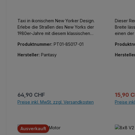
Taxi in ikonischem New Yorker Design.
Dieser R
Erlebe die Straßen des New Yorks der
Breite lä
1980er-Jahre mit diesem klassischen
einen der 
gelben Taxi, inklusive authentischer
sammeln. 
Produktnummer:
PT01-85017-01
Produkt
Details wie dem ikonischen Dachlicht,
detailget
dem Kühlerhauben-Emblem und dem
Ferrari 48
Hersteller:
Pantasy
Herstelle
schwarz-weißen Schachbrettmuster.
jedem Bli
Das Set enthält eine detaillierte Ampel,
Ausstelle
sowie Straßenschilder und vermittelt so
Rennen! Unter der Model S Serie von
ein lebendiges New Yorker
Mould Kin
Straßenbild.
Fundus an
Sportwage
Regulärer Preis:
Verkaufs
64,90 CHF
15,90 
aus jedem
Preise inkl. MwSt. zzgl. Versandkosten
Preise ink
zum Ausst
Rennen! I
In den Warenkorb
Kunststof
und Deckel
Die Serie 
Ausverkauft
mit dazug