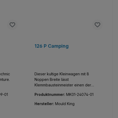
126 P Camping
echnic
Dieser kultige Kleinwagen mit 8
nture.
Noppen Breite lässt
Klemmbausteinmeister einen der
coolsten Flitzer der Welt sammeln.
09-01
Produktnummer:
MK01-24074-01
Baue und entdecke diese
detailgetreue Nachbildung eines
Hersteller:
Mould King
italienischen Kleinwagens der Marke
Fiat. Faszinierend aus jedem