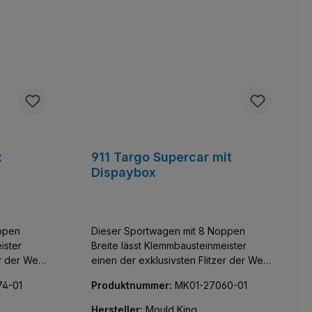
sich auch stapeln lässt.
x
911 Targo Supercar mit
Dispaybox
ppen
Dieser Sportwagen mit 8 Noppen
ister
Breite lässt Klemmbausteinmeister
r der Welt
einen der exklusivsten Flitzer der Welt
 diese
sammeln. Baue und entdecke diese
4-01
Produktnummer:
MK01-27060-01
ines
detailgetreue Nachbildung eines
aus jedem
Porsche 911 Targa. Faszinierend aus
Hersteller:
Mould King