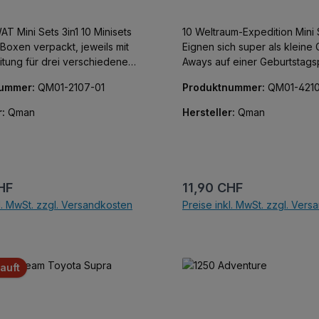
ini Sets 3in1 10 Minisets
10 Weltraum-Expedition Mini 
 Boxen verpackt, jeweils mit
Eignen sich super als kleine 
itung für drei verschiedene
Aways auf einer Geburtstagsp
Mitbringsel oder für einen
nummer:
QM01-2107-01
Produktnummer:
QM01-4210
s auf einer
Adventskalender. 10 Minisets 
sparty, als Mitbringsel oder
Boxen verpackt, jeweils mit 
r:
Qman
Hersteller:
Qman
 Adventskalender.
Anleitung für drei verschied
Modelle.
r Preis:
Regulärer Preis:
HF
11,90 CHF
l. MwSt. zzgl. Versandkosten
Preise inkl. MwSt. zzgl. Ver
In den Warenkorb
In den Warenkor
auft