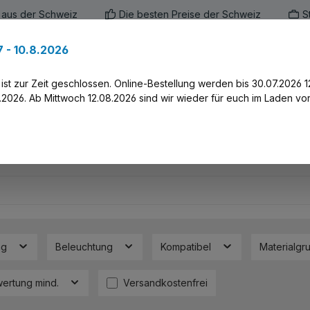
 aus der Schweiz
Die besten Preise der Schweiz
S
 - 10.8.2026
en
Marken
Alle Produkte
Druck-Servi
st zur Zeit geschlossen. Online-Bestellung werden bis 30.07.2026 1
2026. Ab Mittwoch 12.08.2026 sind wir wieder für euch im Laden vor
ng
Beleuchtung
Kompatibel
Materialg
Filter hinzufügen: Versandkostenfrei
ertung mind.
Versandkostenfrei