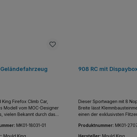
stapeln lässt.
 Geländefahrzeug
908 RC mit Dispaybo
 King Firefox Climb Car,
Dieser Sportwagen mit 8 No
tes Modell vom MOC-Designer
Breite lässt Klemmbausteinme
s, vielen Bekannt durch das
einen der exklusivsten Flitze
odell 13061. Im Gegensatz
sammeln. Baue und entdecke
nummer:
MK01-18031-01
Produktnummer:
MK01-2707
ist dies jedoch ein Technic-
detailgetreue Nachbildung e
 Einsteiger. Nicht weniger als
Peugeot 908. Faszinierend 
r:
Mould King
Hersteller:
Mould King