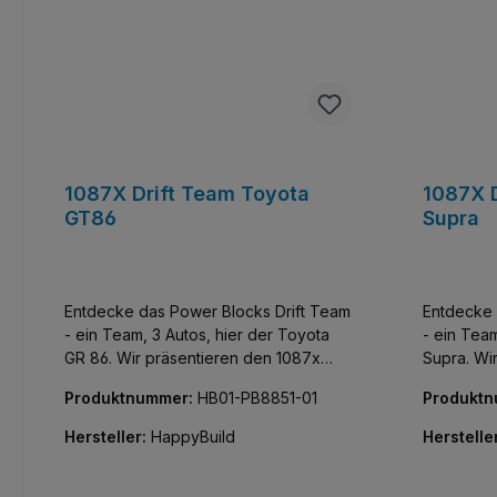
1087X Drift Team Toyota
1087X 
GT86
Supra
Entdecke das Power Blocks Drift Team
Entdecke 
- ein Team, 3 Autos, hier der Toyota
- ein Team
GR 86. Wir präsentieren den 1087x
Supra. Wir präsentieren den 1087x
Drift Team Toyota GT86 im Maßstab
Drift Tea
Produktnummer:
HB01-PB8851-01
Produkt
1:24, bestehend aus 367 Teilen und mit
1:24, best
Drift-Attitüde. Dieses Modell ist in jeder
Drift-Attitüde. Dieses Modell i
Hersteller:
HappyBuild
Herstelle
Hinsicht exklusiv und limitiert. Von den
Hinsicht e
neu bedruckten Teilen über die
neu bedru