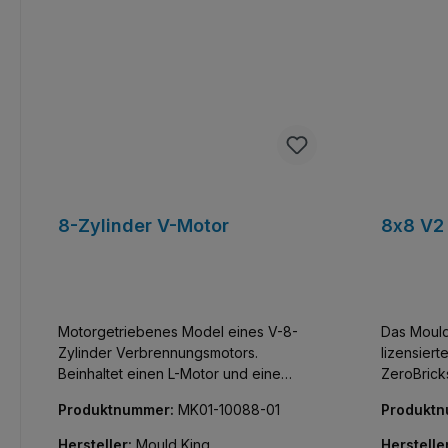
sich auch 
8-Zylinder V-Motor
8x8 V2
Motorgetriebenes Model eines V-8-
Das Mould
Zylinder Verbrennungsmotors.
lizensier
Beinhaltet einen L-Motor und eine
ZeroBrick
Batteriebox.
Monster M
Produktnummer:
MK01-10088-01
Produkt
zum G700 
Modell für
Hersteller:
Mould King
Herstelle