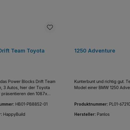
Drift Team Toyota
1250 Adventure
das Power Blocks Drift Team
Kunterbunt und richtig gut. T
, 3 Autos, hier der Toyota
Model einer BMW 1250 Adve
m Toyota Supra im Maßstab
nummer:
HB01-PB8852-01
Produktnummer:
PL01-6721
ehend aus 416 Teilen und mit
st in jeder
r:
HappyBuild
Hersteller:
Panlos
xklusiv und limitiert. Von den
ckten Teilen über die