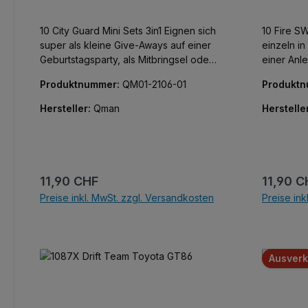
10 City Guard Mini Sets 3in1 Eignen sich
10 Fire SWAT M
super als kleine Give-Aways auf einer
einzeln in
Geburtstagsparty, als Mitbringsel oder
einer Anle
für einen Adventskalender. 10 Minisets
Modelle. Eignen sich super als kleine
Produktnummer:
QM01-2106-01
Produkt
einzeln in Boxen verpackt, jeweils mit
Give-Away
einer Anleitung für drei verschiedene
Geburtstag
Hersteller:
Qman
Herstelle
Modelle. Zusätzliche Bauanleitungen
für einen
im Downloadbereich des Artikels.
Regulärer Preis:
Reguläre
11,90 CHF
11,90 C
Preise inkl. MwSt. zzgl. Versandkosten
Preise ink
In den Warenkorb
Ausverk