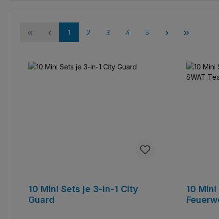
Seite
Seite
Seite
Seite
Seite
1
2
3
4
5
10 Mini Sets je 3-in-1 City
10 Mini 
Guard
Feuerw