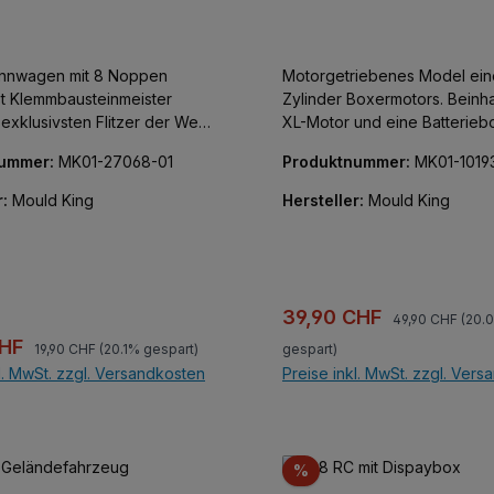
ennwagen mit 8 Noppen
Motorgetriebenes Model ein
sst Klemmbausteinmeister
Zylinder Boxermotors. Beinha
exklusivsten Flitzer der Welt
XL-Motor und eine Batterieb
Baue und entdecke diese
nummer:
MK01-27068-01
Produktnummer:
MK01-1019
reue Nachbildung eines
8 Pista. Faszinierend aus
r:
Mould King
Hersteller:
Mould King
ckwinkel und geeignet zum
n oder für spannende
g versteckt sich ein wahrer
 gelungenen kleinen
Regulärer Preis:
Verkaufspreis:
39,90 CHF
49,90 CHF
(20.
n-Modellen. Faszinierend
Regulärer Preis:
preis:
CHF
19,90 CHF
(20.1% gespart)
gespart)
 Blickwinkel und geeignet
l. MwSt. zzgl. Versandkosten
Preise inkl. MwSt. zzgl. Ver
ellen oder für spannende
nklusive bebaubarer
In den Warenkorb
In den Warenkor
f-Vitrine (Noppen an Boden
 )! Set enthält Aufkleber.
umfasst weitere Modelle, alle
Rabatt
%
ehöriger Sammelvitrine, die