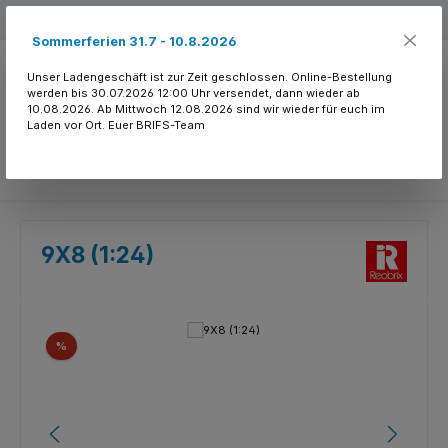
Zum Hauptinhalt springen
Kostenloser Versand ab 150.- CHF
Sommerferien 31.7 - 10.8.2026
Unser Ladengeschäft ist zur Zeit geschlossen. Online-Bestellung
werden bis 30.07.2026 12:00 Uhr versendet, dann wieder ab
10.08.2026. Ab Mittwoch 12.08.2026 sind wir wieder für euch im
Laden vor Ort. Euer BRIFS-Team
Du hast 0 Produkte
9X8 (1:24)
Bildergalerie überspringen
Rabatt
%