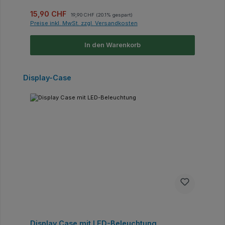
Verkaufspreis:
Regulärer Preis:
15,90 CHF
19,90 CHF
(20.1% gespart)
Preise inkl. MwSt. zzgl. Versandkosten
In den Warenkorb
Produktgalerie überspringen
Display-Case
Display Case mit LED-Beleuchtung