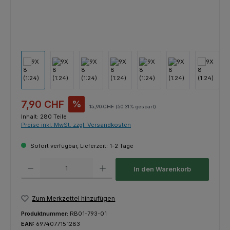
Verkaufspreis:
7,90 CHF
%
Regulärer Preis:
15,90 CHF
(50.31% gespart)
Inhalt:
280 Teile
Preise inkl. MwSt. zzgl. Versandkosten
Sofort verfügbar, Lieferzeit: 1-2 Tage
Produkt Anzahl: Gib den gewünschten Wert ein oder benutze die Schaltfl
In den Warenkorb
Zum Merkzettel hinzufügen
Produktnummer:
RB01-793-01
EAN:
6974077151283