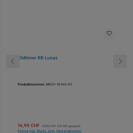
Oldtimer RR Lunaz
Produktnummer:
MK01-10145-01
Verkaufspreis:
Regulärer Preis:
14,90 CHF
19,90 CHF
(25.13% gespart)
Preise inkl. MwSt. zzgl. Versandkosten