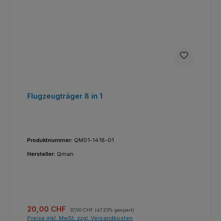
Flugzeugträger 8 in 1
Produktnummer:
QM01-1418-01
Hersteller:
Qman
Verkaufspreis:
Regulärer Preis:
20,00 CHF
37,90 CHF
(47.23% gespart)
Preise inkl. MwSt. zzgl. Versandkosten