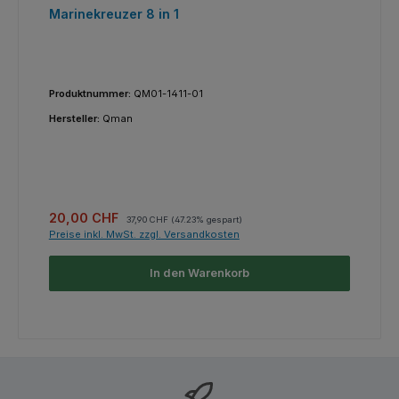
Marinekreuzer 8 in 1
Produktnummer:
QM01-1411-01
Hersteller:
Qman
Verkaufspreis:
Regulärer Preis:
20,00 CHF
37,90 CHF
(47.23% gespart)
Preise inkl. MwSt. zzgl. Versandkosten
In den Warenkorb