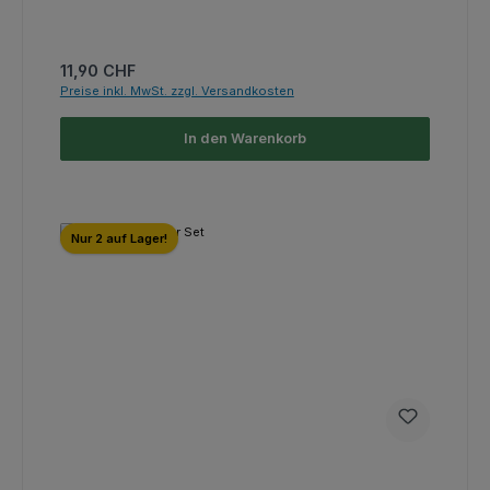
Regulärer Preis:
11,90 CHF
Preise inkl. MwSt. zzgl. Versandkosten
In den Warenkorb
Nur 2 auf Lager!