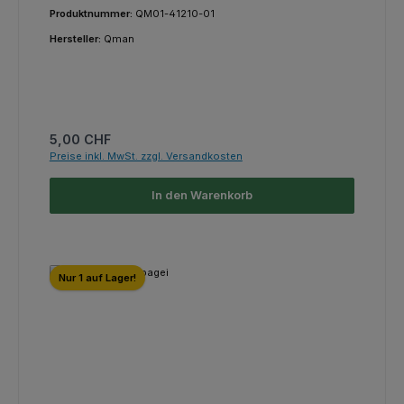
Produktnummer:
QM01-41210-01
Hersteller:
Qman
Regulärer Preis:
5,00 CHF
Preise inkl. MwSt. zzgl. Versandkosten
In den Warenkorb
Nur 1 auf Lager!