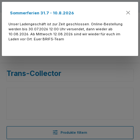
Zum Hauptinhalt springen
Kostenloser Versand ab 150.- CHF
Sommerferien 31.7 - 10.8.2026
Unser Ladengeschäft ist zur Zeit geschlossen. Online-Bestellung
werden bis 30.07.2026 12:00 Uhr versendet, dann wieder ab
10.08.2026. Ab Mittwoch 12.08.2026 sind wir wieder für euch im
Laden vor Ort. Euer BRIFS-Team
Du hast 0 Produkte
Trans-Collector
Produkte filtern