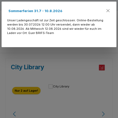
Zum Hauptinhalt springen
Kostenloser Versand ab 150.- CHF
Sommerferien 31.7 - 10.8.2026
Unser Ladengeschäft ist zur Zeit geschlossen. Online-Bestellung
werden bis 30.07.2026 12:00 Uhr versendet, dann wieder ab
10.08.2026. Ab Mittwoch 12.08.2026 sind wir wieder für euch im
Laden vor Ort. Euer BRIFS-Team
Du hast 0 Produkte
City Library
Bildergalerie überspringen
Nur 2 auf Lager!