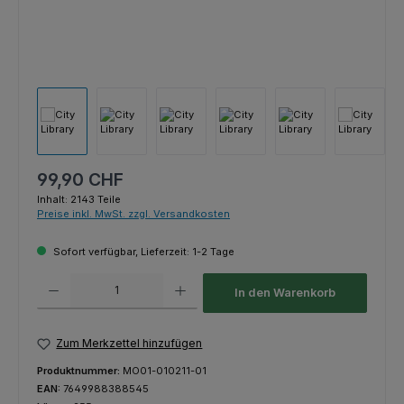
Regulärer Preis:
99,90 CHF
Inhalt:
2143 Teile
Preise inkl. MwSt. zzgl. Versandkosten
Sofort verfügbar, Lieferzeit: 1-2 Tage
Produkt Anzahl: Gib den gewünschten Wert ein oder benutze die Schaltfl
In den Warenkorb
Zum Merkzettel hinzufügen
Produktnummer:
MO01-010211-01
EAN:
7649988388545