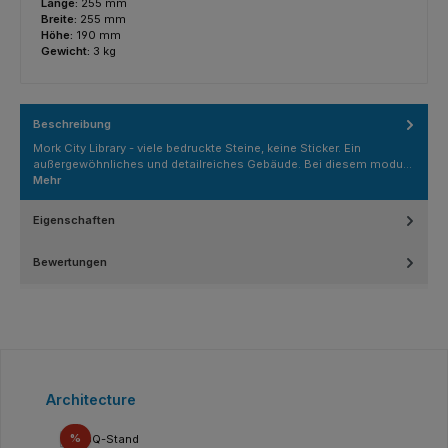
Länge:
255 mm
Breite:
255 mm
Höhe:
190 mm
Gewicht:
3 kg
Beschreibung
Mork City Library - viele bedruckte Steine, keine Sticker. Ein
außergewöhnliches und detailreiches Gebäude. Bei diesem modu…
Mehr
Eigenschaften
Bewertungen
Produktgalerie überspringen
Architecture
Rabatt
%