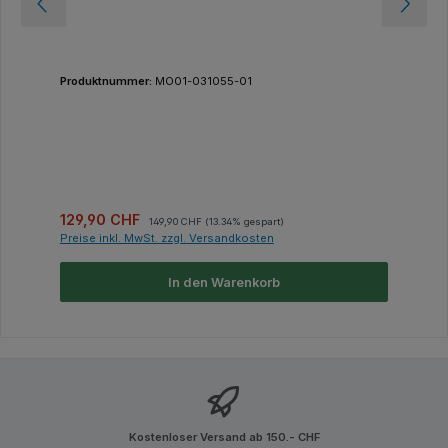
Produktnummer:
MO01-031055-01
Verkaufspreis:
Regulärer Preis:
129,90 CHF
149,90 CHF
(13.34% gespart)
Preise inkl. MwSt. zzgl. Versandkosten
In den Warenkorb
Kostenloser Versand ab 150.- CHF