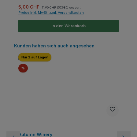
Verkaufspreis:
Regulärer Preis:
5,00 CHF
11,90 CHF
(57.98% gespart)
Preise inkl. MwSt. zzgl. Versandkosten
In den Warenkorb
Produktgalerie überspringen
Kunden haben sich auch angesehen
Nur 2 auf Lager!
Rabatt
%
Autumn Winery