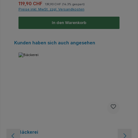
Verkaufspreis:
Regulärer Preis:
119,90 CHF
139,90 CHF
(14.3% gespart)
Preise inkl. MwSt. zzgl. Versandkosten
In den Warenkorb
Produktgalerie überspringen
Kunden haben sich auch angesehen
Bäckerei