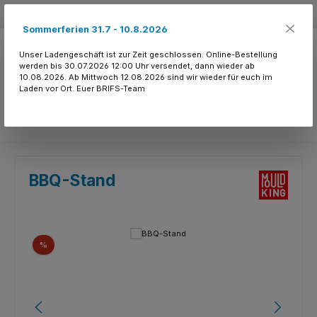
Zum Hauptinhalt springen
Kostenloser Versand ab 150.- CHF
Sommerferien 31.7 - 10.8.2026
Unser Ladengeschäft ist zur Zeit geschlossen. Online-Bestellung
werden bis 30.07.2026 12:00 Uhr versendet, dann wieder ab
10.08.2026. Ab Mittwoch 12.08.2026 sind wir wieder für euch im
Laden vor Ort. Euer BRIFS-Team
Du hast 0 Produkte
BBQ-Stand
Bildergalerie überspringen
Rabatt
%