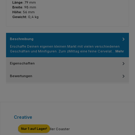
Länge:
79 mm
Breite:
98 mm
Höhe:
56 mm
Gewicht:
0,4 kg
Beschreibung
Erschaffe Deinen eigenen kleinen Markt mit vielen verschiedenen
Geschäften und Minifiguren. Zum zMittag eine feine Cervelat…
Mehr
Eigenschaften
Bewertungen
Produktgalerie überspringen
Creative
Nur 1 auf Lager!