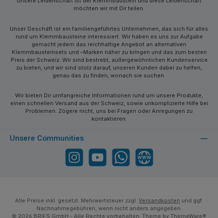
Unsere Leidenschaft ist der Klemmbaustein und diese Leidenschaft
möchten wir mit Dir teilen.
Unser Geschäft ist ein familiengeführtes Unternehmen, das sich für alles
rund um Klemmbausteine interessiert. Wir haben es uns zur Aufgabe
gemacht jedem das reichhaltige Angebot an alternativen
Klemmbausteinsets und –Marken näher zu bringen und das zum besten
Preis der Schweiz. Wir sind bestrebt, außergewöhnlichen Kundenservice
zu bieten, und wir sind stolz darauf, unseren Kunden dabei zu helfen,
genau das zu finden, wonach sie suchen.
Wir bieten Dir umfangreiche Informationen rund um unsere Produkte,
einen schnellen Versand aus der Schweiz, sowie unkomplizierte Hilfe bei
Problemen. Zögere nicht, uns bei Fragen oder Anregungen zu
kontaktieren.
Unsere Communities
Instagram
YouTube
WhatsApp
Website
Alle Preise inkl. gesetzl. Mehrwertsteuer zzgl.
Versandkosten
und ggf.
Nachnahmegebühren, wenn nicht anders angegeben.
© 2026 BRIFS GmbH - Alle Rechte vorbehalten. Theme by
ThemeWare®