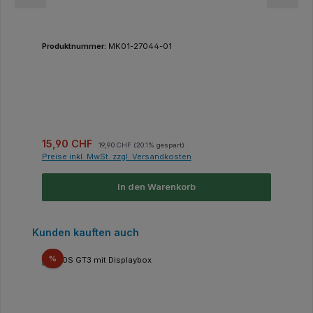
Produktnummer:
MK01-27044-01
Verkaufspreis:
Regulärer Preis:
15,90 CHF
19,90 CHF
(20.1% gespart)
Preise inkl. MwSt. zzgl. Versandkosten
In den Warenkorb
Produktgalerie überspringen
Kunden kauften auch
Rabatt
%