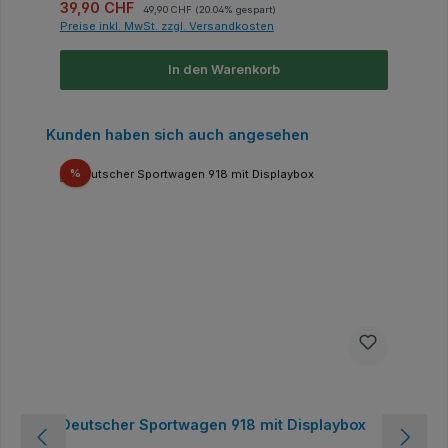
Verkaufspreis:
Regulärer Preis:
39,90 CHF
49,90 CHF
(20.04% gespart)
Preise inkl. MwSt. zzgl. Versandkosten
In den Warenkorb
Produktgalerie überspringen
Kunden haben sich auch angesehen
Rabatt
%
Deutscher Sportwagen 918 mit Displaybox