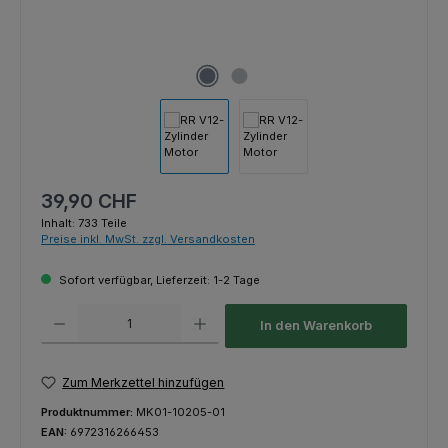
Regulärer Preis:
39,90 CHF
Inhalt:
733 Teile
Preise inkl. MwSt. zzgl. Versandkosten
Sofort verfügbar, Lieferzeit: 1-2 Tage
Produkt Anzahl: Gib den gewünschten Wert ein oder benutze die Schaltfl
In den Warenkorb
Zum Merkzettel hinzufügen
Produktnummer:
MK01-10205-01
EAN:
6972316266453