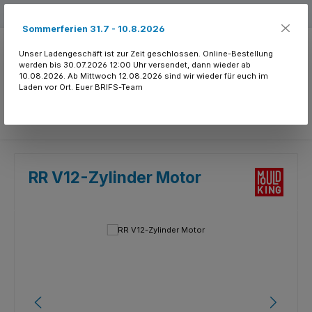
Zum Hauptinhalt springen
Kostenloser Versand ab 150.- CHF
Sommerferien 31.7 - 10.8.2026
Unser Ladengeschäft ist zur Zeit geschlossen. Online-Bestellung
werden bis 30.07.2026 12:00 Uhr versendet, dann wieder ab
10.08.2026. Ab Mittwoch 12.08.2026 sind wir wieder für euch im
Laden vor Ort. Euer BRIFS-Team
Du hast 0 Produkte
RR V12-Zylinder Motor
Bildergalerie überspringen