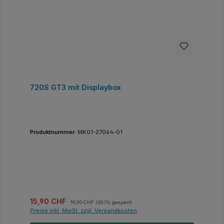
720S GT3 mit Displaybox
Produktnummer:
MK01-27064-01
Verkaufspreis:
Regulärer Preis:
15,90 CHF
19,90 CHF
(20.1% gespart)
Preise inkl. MwSt. zzgl. Versandkosten