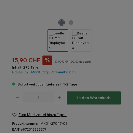
Verkaufspreis:
15,90 CHF
%
Regulärer Preis:
19,90 CHF
(20.1% gespart)
Inhalt:
298 Teile
Preise inkl. MwSt. zzgl. Versandkosten
Sofort verfügbar, Lieferzeit: 1-2 Tage
Produkt Anzahl: Gib den gewünschten Wert ein oder benutze die Schaltfl
In den Warenkorb
Zum Merkzettel hinzufügen
Produktnummer:
MK01-27047-01
EAN:
6972316263377