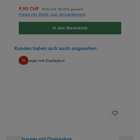
Verkaufspreis:
Regulärer Preis:
9,90 CHF
19,90 CHF
(50.25% gespart)
Preise inkl. MwSt. zzgl. Versandkosten
In den Warenkorb
Produktgalerie überspringen
Kunden haben sich auch angesehen
Rabatt
%
Charger mit Displaybox