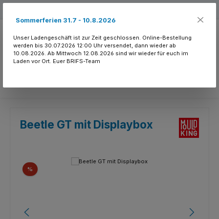
Zum Hauptinhalt springen
Kostenloser Versand ab 150.- CHF
Sommerferien 31.7 - 10.8.2026
Unser Ladengeschäft ist zur Zeit geschlossen. Online-Bestellung
werden bis 30.07.2026 12:00 Uhr versendet, dann wieder ab
10.08.2026. Ab Mittwoch 12.08.2026 sind wir wieder für euch im
Laden vor Ort. Euer BRIFS-Team
Du hast 0 Produkte
Beetle GT mit Displaybox
Bildergalerie überspringen
Rabatt
%