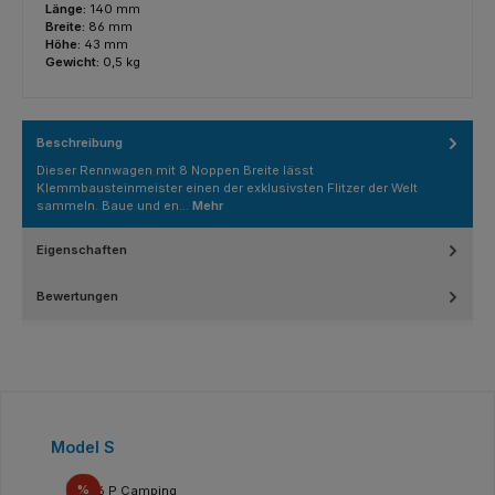
Länge:
140 mm
Breite:
86 mm
Höhe:
43 mm
Gewicht:
0,5 kg
Beschreibung
Dieser Rennwagen mit 8 Noppen Breite lässt
Klemmbausteinmeister einen der exklusivsten Flitzer der Welt
sammeln. Baue und en…
Mehr
Eigenschaften
Bewertungen
Produktgalerie überspringen
Model S
Rabatt
%