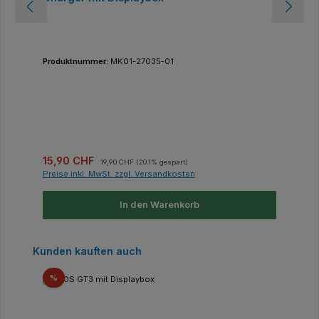
Produktnummer:
MK01-27035-01
Verkaufspreis:
Regulärer Preis:
15,90 CHF
19,90 CHF
(20.1% gespart)
Preise inkl. MwSt. zzgl. Versandkosten
In den Warenkorb
Produktgalerie überspringen
Kunden kauften auch
Rabatt
%