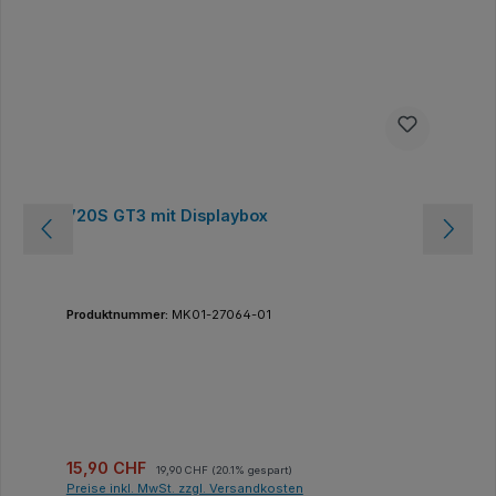
720S GT3 mit Displaybox
Produktnummer:
MK01-27064-01
Verkaufspreis:
Regulärer Preis:
15,90 CHF
19,90 CHF
(20.1% gespart)
Preise inkl. MwSt. zzgl. Versandkosten