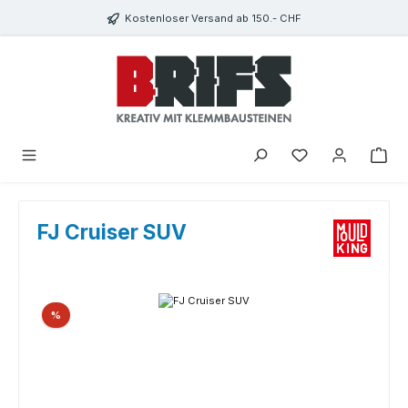
Zum Hauptinhalt springen
Kostenloser Versand ab 150.- CHF
Du hast 0 Produkte
FJ Cruiser SUV
Bildergalerie überspringen
Rabatt
%