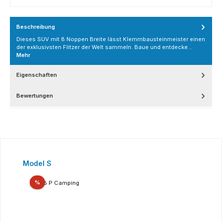
Beschreibung
Dieses SUV mit 8 Noppen Breite lässt Klemmbausteinmeister einen
der exklusivsten Flitzer der Welt sammeln. Baue und entdecke…
Mehr
Eigenschaften
Bewertungen
Produktgalerie überspringen
Model S
Rabatt
%