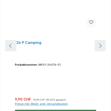
126 P Camping
Produktnummer:
MK01-24074-01
Verkaufspreis:
Regulärer Preis:
9,90 CHF
19,90 CHF
(50.25% gespart)
Preise inkl. MwSt. zzgl. Versandkosten