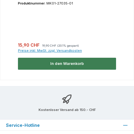
Produktnummer:
MK01-27035-01
Verkaufspreis:
Regulärer Preis:
15,90 CHF
19,90 CHF
(20.1% gespart)
Preise inkl. MwSt. zzgl. Versandkosten
In den Warenkorb
Kostenloser Versand ab 150.- CHF
Service-Hotline