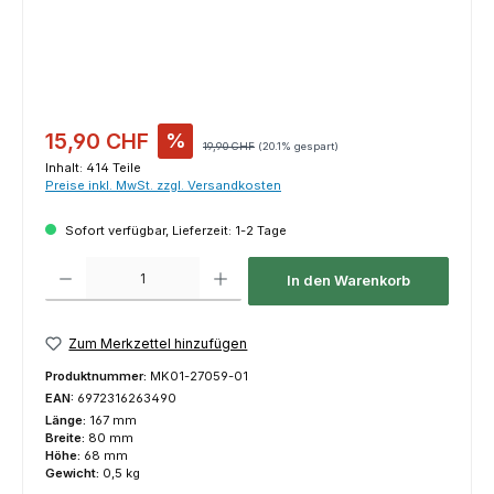
Verkaufspreis:
15,90 CHF
%
Regulärer Preis:
19,90 CHF
(20.1% gespart)
Inhalt:
414 Teile
Preise inkl. MwSt. zzgl. Versandkosten
Sofort verfügbar, Lieferzeit: 1-2 Tage
Produkt Anzahl: Gib den gewünschten Wert ein oder benutze die Schaltfl
In den Warenkorb
Zum Merkzettel hinzufügen
Produktnummer:
MK01-27059-01
EAN:
6972316263490
Länge:
167 mm
Breite:
80 mm
Höhe:
68 mm
Gewicht:
0,5 kg