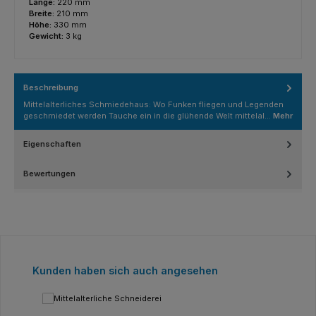
Länge:
220 mm
Breite:
210 mm
Höhe:
330 mm
Gewicht:
3 kg
Beschreibung
Mittelalterliches Schmiedehaus: Wo Funken fliegen und Legenden
geschmiedet werden Tauche ein in die glühende Welt mittelal…
Mehr
Eigenschaften
Bewertungen
Produktgalerie überspringen
Kunden haben sich auch angesehen