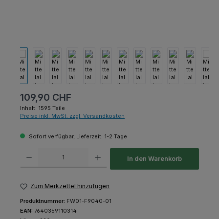
Regulärer Preis:
109,90 CHF
Inhalt:
1595 Teile
Preise inkl. MwSt. zzgl. Versandkosten
Sofort verfügbar, Lieferzeit: 1-2 Tage
Produkt Anzahl: Gib den gewünschten Wert ein oder benutze die Schaltfl
In den Warenkorb
Zum Merkzettel hinzufügen
Produktnummer:
FW01-F9040-01
EAN:
7640359110314