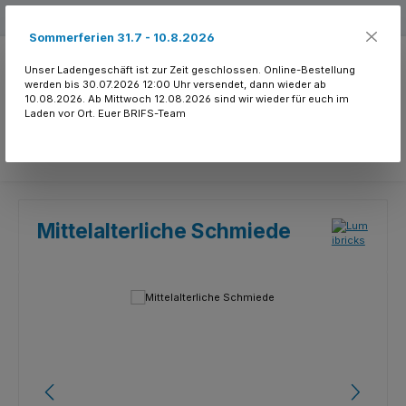
Zum Hauptinhalt springen
Kostenloser Versand ab 150.- CHF
Sommerferien 31.7 - 10.8.2026
Unser Ladengeschäft ist zur Zeit geschlossen. Online-Bestellung
werden bis 30.07.2026 12:00 Uhr versendet, dann wieder ab
10.08.2026. Ab Mittwoch 12.08.2026 sind wir wieder für euch im
Laden vor Ort. Euer BRIFS-Team
Du hast 0 Produkte
Mittelalterliche Schmiede
Bildergalerie überspringen