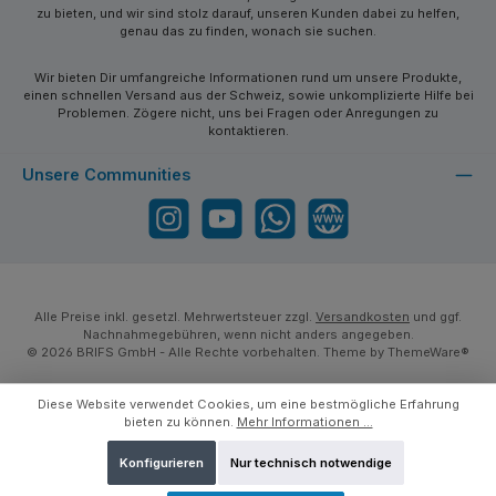
zu bieten, und wir sind stolz darauf, unseren Kunden dabei zu helfen,
genau das zu finden, wonach sie suchen.
Wir bieten Dir umfangreiche Informationen rund um unsere Produkte,
einen schnellen Versand aus der Schweiz, sowie unkomplizierte Hilfe bei
Problemen. Zögere nicht, uns bei Fragen oder Anregungen zu
kontaktieren.
Unsere Communities
Instagram
YouTube
WhatsApp
Website
Alle Preise inkl. gesetzl. Mehrwertsteuer zzgl.
Versandkosten
und ggf.
Nachnahmegebühren, wenn nicht anders angegeben.
© 2026 BRIFS GmbH - Alle Rechte vorbehalten. Theme by
ThemeWare®
Diese Website verwendet Cookies, um eine bestmögliche Erfahrung
bieten zu können.
Mehr Informationen ...
Konfigurieren
Nur technisch notwendige