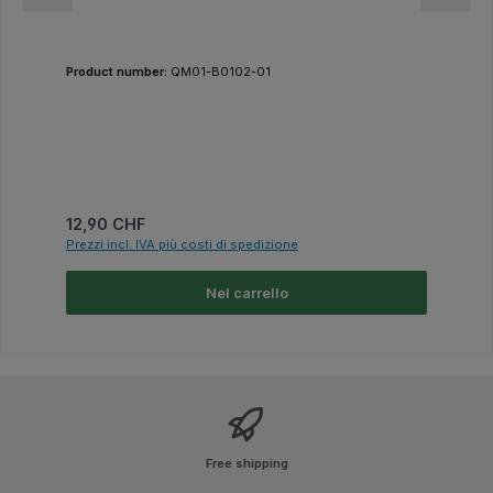
Product number:
QM01-B0102-01
Prezzo normale:
12,90 CHF
Prezzi incl. IVA più costi di spedizione
Nel carrello
Free shipping