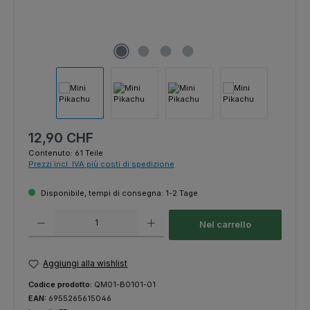
Prezzo normale:
12,90 CHF
Contenuto:
61 Teile
Prezzi incl. IVA più costi di spedizione
Disponibile, tempi di consegna: 1-2 Tage
Quantità del prodotto: inserisci la quantità desiderata o usa i pulsanti p
Nel carrello
Aggiungi alla wishlist
Codice prodotto:
QM01-B0101-01
EAN:
6955265615046