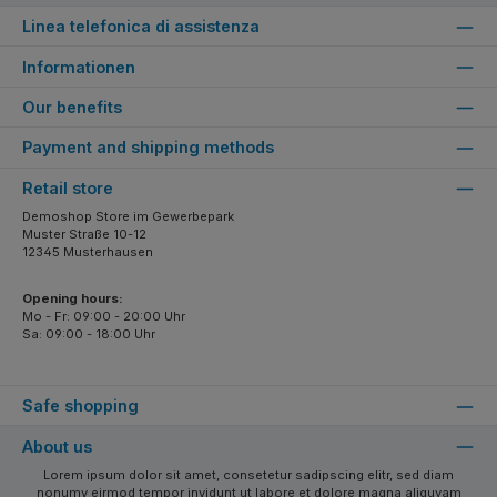
Linea telefonica di assistenza
Informationen
Our benefits
Payment and shipping methods
Retail store
Demoshop Store im Gewerbepark
Muster Straße 10-12
12345 Musterhausen
Opening hours:
Mo - Fr: 09:00 - 20:00 Uhr
Sa: 09:00 - 18:00 Uhr
Safe shopping
About us
Lorem ipsum dolor sit amet, consetetur sadipscing elitr, sed diam
nonumy eirmod tempor invidunt ut labore et dolore magna aliquyam