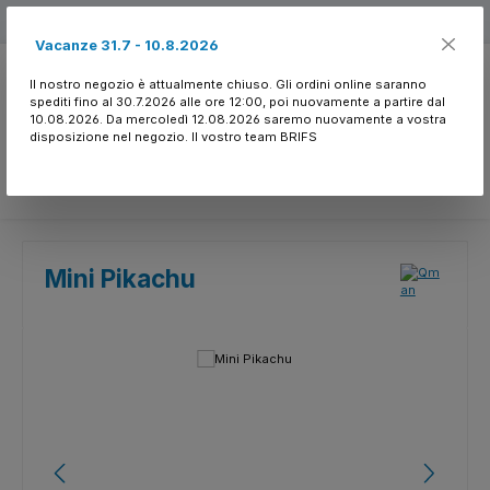
Passa al contenuto principale
Free shipping
Vacanze 31.7 - 10.8.2026
Il nostro negozio è attualmente chiuso. Gli ordini online saranno
spediti fino al 30.7.2026 alle ore 12:00, poi nuovamente a partire dal
10.08.2026. Da mercoledì 12.08.2026 saremo nuovamente a vostra
disposizione nel negozio. Il vostro team BRIFS
Hai 0 articoli nella l
Mini Pikachu
Salta la galleria di immagini