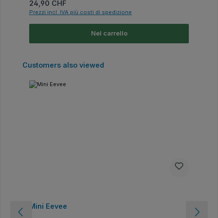
Prezzo normale:
24,90 CHF
Prezzi incl. IVA più costi di spedizione
Nel carrello
Salta la galleria dei prodotti
Customers also viewed
Mini Eevee