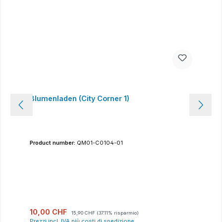
Blumenladen (City Corner 1)
Product number:
QM01-C0104-01
Prezzo di vendita:
Prezzo normale:
10,00 CHF
15,90 CHF
(37.11% risparmio)
Prezzi incl. IVA più costi di spedizione