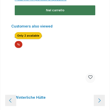
Nel carrello
Salta la galleria dei prodotti
Customers also viewed
Only 2 available
Sconto
%
Winterliche Hütte