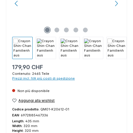
Prezzo normale:
179,90 CHF
Contenuto:
2465 Teile
Prezzi incl. IVA più costi di spedizione
Non più disponibile
Aggiungi alla wishlist
Codice prodotto:
QM01-K20612-01
EAN:
6972885467336
Length:
435 mm
Width:
320 mm
Height:
320 mm