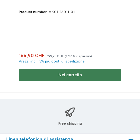
Product number:
MK01-16011-01
Prezzo di vendita:
Prezzo normale:
164,90 CHF
199,90 CHF
(17.51% risparmio)
Prezzi incl. IVA più costi di spedizione
Nel carrello
Free shipping
Linea telefonica di assistenza