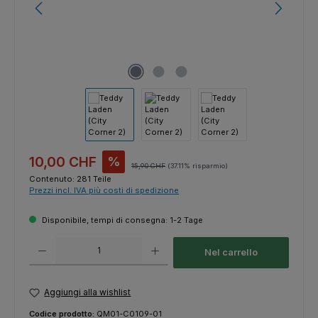
Prezzo di vendita:
10,00 CHF
%
Prezzo normale:
15,90 CHF
(37.11% risparmio)
Contenuto:
281 Teile
Prezzi incl. IVA più costi di spedizione
Disponibile, tempi di consegna: 1-2 Tage
Quantità del prodotto: inserisci la quantità desiderata o usa i pulsanti p
Nel carrello
Aggiungi alla wishlist
Codice prodotto:
QM01-C0109-01