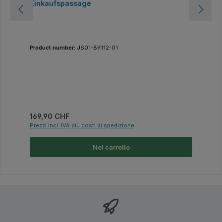
Einkaufspassage
Product number:
JS01-89112-01
Prezzo normale:
169,90 CHF
Prezzi incl. IVA più costi di spedizione
Nel carrello