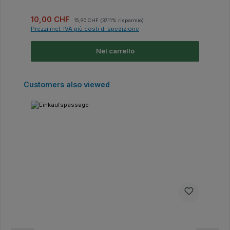
Prezzo di vendita:
Prezzo normale:
10,00 CHF
15,90 CHF
(37.11% risparmio)
Prezzi incl. IVA più costi di spedizione
Nel carrello
Salta la galleria dei prodotti
Customers also viewed