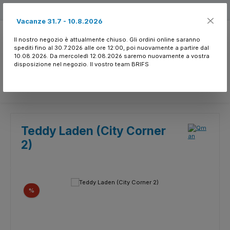
Passa al contenuto principale
Free shipping
Vacanze 31.7 - 10.8.2026
Il nostro negozio è attualmente chiuso. Gli ordini online saranno
spediti fino al 30.7.2026 alle ore 12:00, poi nuovamente a partire dal
10.08.2026. Da mercoledì 12.08.2026 saremo nuovamente a vostra
disposizione nel negozio. Il vostro team BRIFS
Hai 0 articoli nella l
Teddy Laden (City Corner
2)
Salta la galleria di immagini
Sconto
%