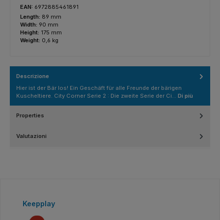
EAN:
6972885461891
Length:
89 mm
Width:
90 mm
Height:
175 mm
Weight:
0,6 kg
Descrizione
Hier ist der Bär los! Ein Geschäft für alle Freunde der bärigen
Kuscheltiere. City Corner Serie 2 : Die zweite Serie der Ci…
Di più
Properties
Valutazioni
Salta la galleria dei prodotti
Keepplay