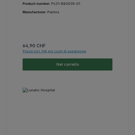
Product number:
PL01-880035-01
Manufacturer:
Panlos
Prezzo normale:
64,90 CHF
Prezzi incl. IVA più costi di spedizione
Nel carrello