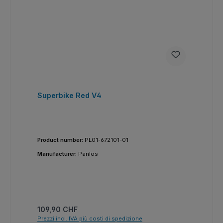
Superbike Red V4
Product number:
PL01-672101-01
Manufacturer:
Panlos
Prezzo normale:
109,90 CHF
Prezzi incl. IVA più costi di spedizione