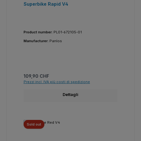
Superbike Rapid V4
Product number:
PL01-672105-01
Manufacturer:
Panlos
Prezzo normale:
109,90 CHF
Prezzi incl. IVA più costi di spedizione
Dettagli
Sold out