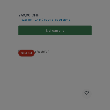
Prezzo normale:
249,90 CHF
Prezzi incl. IVA più costi di spedizione
Nel carrello
Sold out