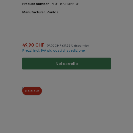
Product number:
PL01-8811022-01
Manufacturer:
Panlos
Prezzo di vendita:
Prezzo normale:
49,90 CHF
79,90 CHF
(37.55% risparmio)
Prezzi incl. IVA più costi di spedizione
Nel carrello
Sold out