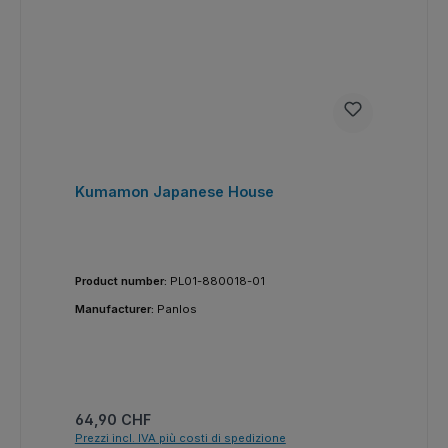
Kumamon Japanese House
Product number:
PL01-880018-01
Manufacturer:
Panlos
Prezzo normale:
64,90 CHF
Prezzi incl. IVA più costi di spedizione