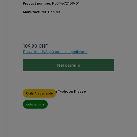
Product number:
PL01-672109-01
Manufacturer:
Panlos
Prezzo normale:
109,90 CHF
Prezzi incl. IVA più costi di spedizione
Nel carrello
Only 1 available
solo online