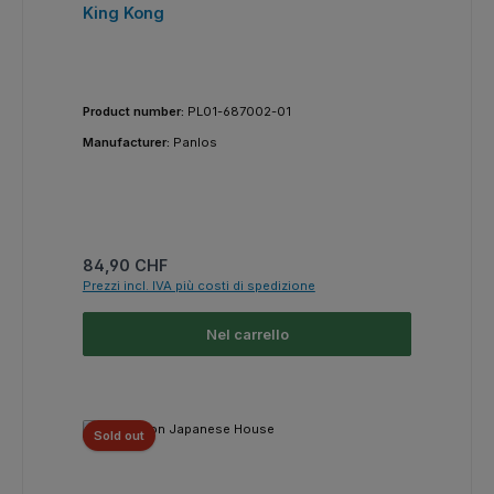
King Kong
Product number:
PL01-687002-01
Manufacturer:
Panlos
Prezzo normale:
84,90 CHF
Prezzi incl. IVA più costi di spedizione
Nel carrello
Sold out