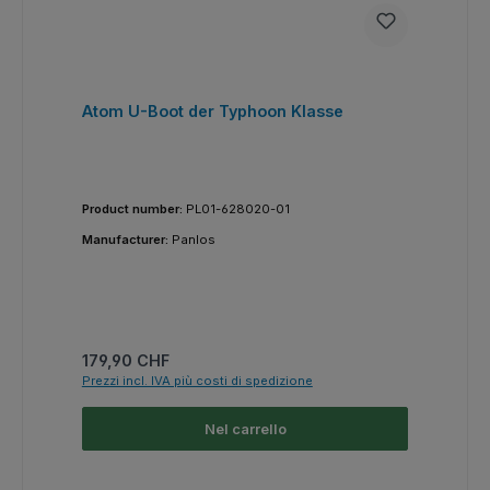
Atom U-Boot der Typhoon Klasse
Product number:
PL01-628020-01
Manufacturer:
Panlos
Prezzo normale:
179,90 CHF
Prezzi incl. IVA più costi di spedizione
Nel carrello