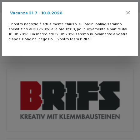
Passa al contenuto principale
Free shipping
Vacanze 31.7 - 10.8.2026
Il nostro negozio è attualmente chiuso. Gli ordini online saranno
spediti fino al 30.7.2026 alle ore 12:00, poi nuovamente a partire dal
10.08.2026. Da mercoledì 12.08.2026 saremo nuovamente a vostra
disposizione nel negozio. Il vostro team BRIFS
Hai 0 articoli nella l