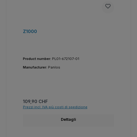
Z1000
Product number:
PL01-672107-01
Manufacturer:
Panlos
Prezzo normale:
109,90 CHF
Prezzi incl. IVA più costi di spedizione
Dettagli