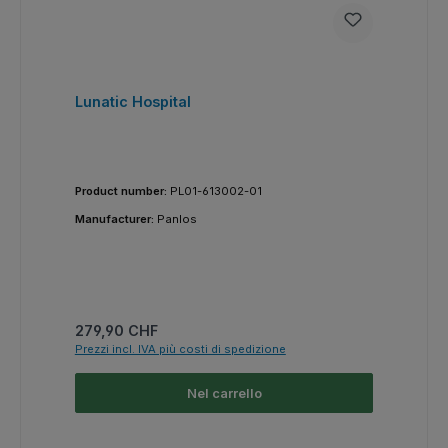
Lunatic Hospital
Product number:
PL01-613002-01
Manufacturer:
Panlos
Prezzo normale:
279,90 CHF
Prezzi incl. IVA più costi di spedizione
Nel carrello