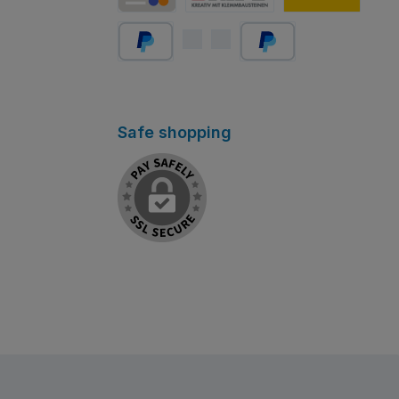
Carta di credito/debito
Abholung Store Rapperswil
Schweizer Post
PayPal
Später bezahlen
Safe shopping