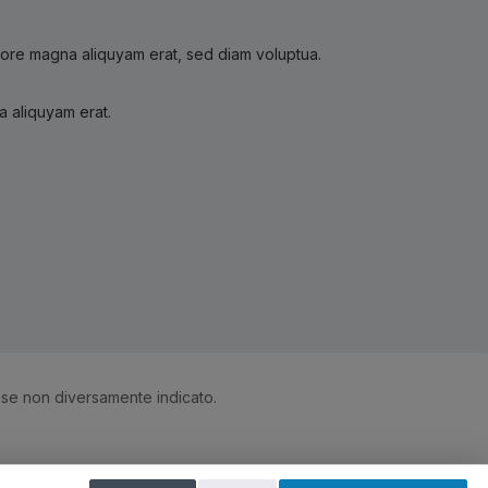
olore magna aliquyam erat, sed diam voluptua.
a aliquyam erat.
 se non diversamente indicato.