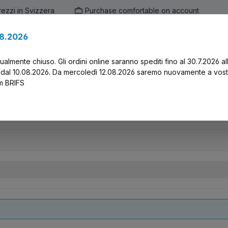
prezzi in Svizzera
Purchase comfortable on account
.8.2026
en
Marken
Alle Produkte
Druck-Servi
tualmente chiuso. Gli ordini online saranno spediti fino al 30.7.2026 al
 dal 10.08.2026. Da mercoledì 12.08.2026 saremo nuovamente a vost
am BRIFS