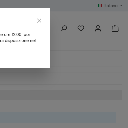
Italiano
ce
Neu
%SALE%
Last Chance
Ankündi
Hai 0 articoli nella lista
le ore 12:00, poi
ra disposizione nel