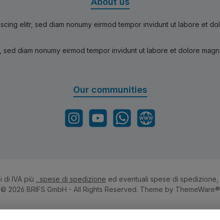
About us
scing elitr, sed diam nonumy eirmod tempor invidunt ut labore et d
r, sed diam nonumy eirmod tempor invidunt ut labore et dolore magn
Our communities
Instagram
YouTube
WhatsApp
Website
i di IVA più
, spese di spedizione
ed eventuali spese di spedizione,
© 2026 BRIFS GmbH - All Rights Reserved. Theme by
ThemeWare®