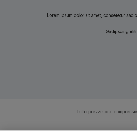
Lorem ipsum dolor sit amet, consetetur sadip
Gadipscing elit
Tutti i prezzi sono comprensiv