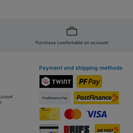
Purchase comfortable on account
Payment and shipping methods
TWINT
PostFinance Pay
ccount
PostFinance Pay
1
PostFinance E-finance
Carta PostFinance
Mastercard
Visa