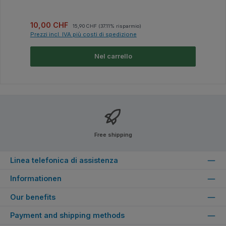
Prezzo di vendita:
Prezzo normale:
10,00 CHF
15,90 CHF
(37.11% risparmio)
Prezzi incl. IVA più costi di spedizione
Nel carrello
Free shipping
Linea telefonica di assistenza
Informationen
Our benefits
Payment and shipping methods