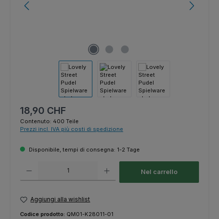
Prezzo normale:
18,90 CHF
Contenuto:
400 Teile
Prezzi incl. IVA più costi di spedizione
Disponibile, tempi di consegna: 1-2 Tage
Quantità del prodotto: inserisci la quantità desiderata o usa i pulsanti p
Nel carrello
Aggiungi alla wishlist
Codice prodotto:
QM01-K28011-01