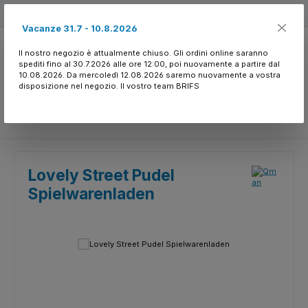
Passa al contenuto principale
Free shipping
Vacanze 31.7 - 10.8.2026
Il nostro negozio è attualmente chiuso. Gli ordini online saranno
spediti fino al 30.7.2026 alle ore 12:00, poi nuovamente a partire dal
10.08.2026. Da mercoledì 12.08.2026 saremo nuovamente a vostra
disposizione nel negozio. Il vostro team BRIFS
Hai 0 articoli nella l
Lovely Street Pudel
Spielwarenladen
Salta la galleria di immagini