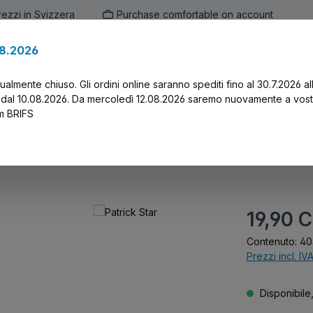
prezzi in Svizzera
Purchase comfortable on account
.8.2026
en
Marken
Alle Produkte
Druck-Servi
tualmente chiuso. Gli ordini online saranno spediti fino al 30.7.2026 al
 dal 10.08.2026. Da mercoledì 12.08.2026 saremo nuovamente a vost
am BRIFS
Prezzo normal
19,90 
Contenuto:
40
Prezzi incl. IV
Disponibile