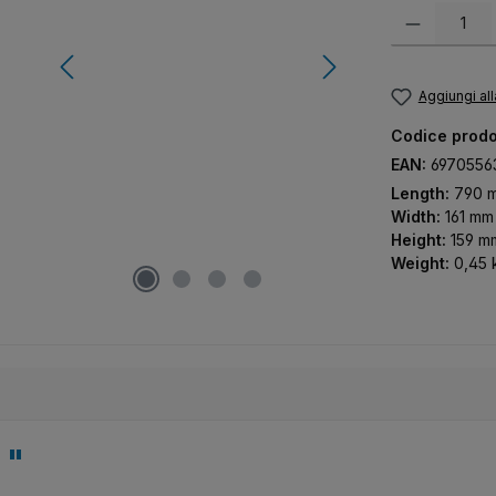
Quantità del pr
Aggiungi all
Codice prodo
EAN:
6970556
Length:
790 
Width:
161 mm
Height:
159 m
Weight:
0,45 
 "