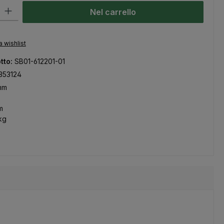
odotto: inserisci la quantità desiderata o usa i pulsanti per aumentare
Nel carrello
a wishlist
tto:
SB01-612201-01
353124
mm
m
kg