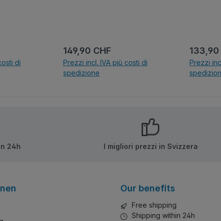
:
Prezzo normale:
Prezzo 
149,90 CHF
133,90
costi di
Prezzi incl. IVA più costi di
Prezzi inc
spedizione
spedizio
lo
Nel carrello
N
in 24h
I migliori prezzi in Svizzera
onen
Our benefits
Free shipping
Shipping within 24h