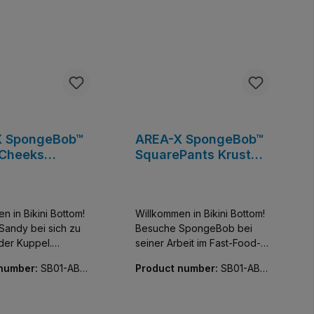
X SpongeBob™
AREA-X SpongeBob™
Cheeks
SquarePants Krusty
me‌
Krab
n in Bikini Bottom!
Willkommen in Bikini Bottom!
Sandy bei sich zu
Besuche SpongeBob bei
der Kuppel.
seiner Arbeit im Fast-Food-
 und Freunde sind
Restaurant Krusty Krab. Wie
 number:
SB01-AB0
Product number:
SB01-AB0
i.
der Name schon vermuten
027-01
lässt, werden dort
Krabbenburger serviert, die