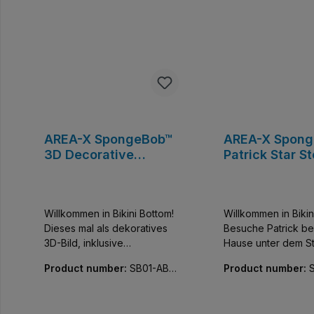
AREA-X SpongeBob™
AREA-X Spon
3D Decorative
Patrick Star S
Painting
House
Willkommen in Bikini Bottom!
Willkommen in Bikin
Dieses mal als dekoratives
Besuche Patrick bei
3D-Bild, inklusive
Hause unter dem St
Beleuchtung und Minifiguren
Nachbarn und Freu
Product number:
SB01-AB0
Product number:
der bekannten Darsteller.
auch dabei.
083-01
089-01