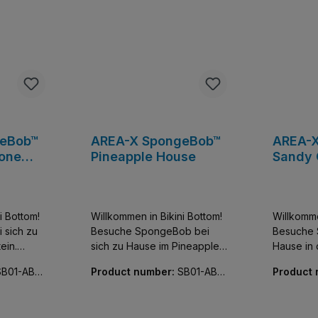
geBob™
AREA-X SpongeBob™
AREA-
tone
Pineapple House
Sandy 
Treedo
i Bottom!
Willkommen in Bikini Bottom!
Willkomme
 sich zu
Besuche SpongeBob bei
Besuche 
ein.
sich zu Hause im Pineapple
Hause in 
nde sind
Haus. Nachbarn und
Nachbarn
SB01-AB0
Product number:
SB01-AB0
Product
Freunde sind auch dabei.
auch dabe
032-01
088-01