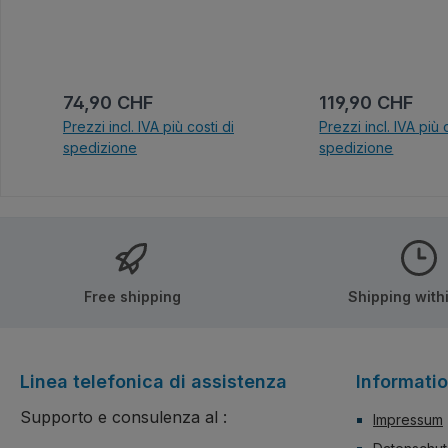
Prezzo normale:
Prezzo normale
74,90 CHF
119,90 CHF
Prezzi incl. IVA più costi di
Prezzi incl. IVA più 
spedizione
spedizione
Nel carrello
Nel carrel
Free shipping
Shipping with
Linea telefonica di assistenza
Informati
Supporto e consulenza al :
Impressum