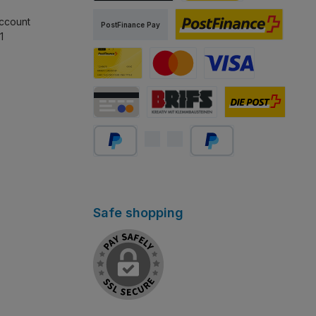
TWINT
PostFinance Pay
ccount
PostFinance Pay
1
PostFinance E-finance
Carta PostFinance
Mastercard
Visa
Carta di credito/debito
Abholung Store Rapperswil
Schweizer Post
PayPal
Später bezahlen
Safe shopping