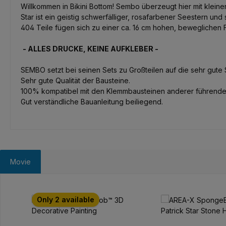
Willkommen in Bikini Bottom! Sembo überzeugt hier mit kleine
Star ist ein geistig schwerfälliger, rosafarbener Seestern un
404 Teile fügen sich zu einer ca. 16 cm hohen, beweglichen 
- ALLES DRUCKE, KEINE AUFKLEBER -
SEMBO setzt bei seinen Sets zu Großteilen auf die sehr gute 
Sehr gute Qualität der Bausteine.
100% kompatibel mit den Klemmbausteinen anderer führender 
Gut verständliche Bauanleitung beiliegend.
Movie
Salta la galleria dei prodotti
Only 2 available