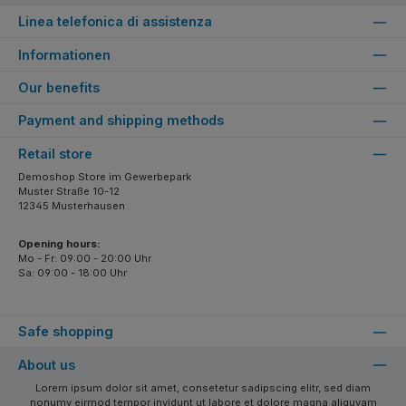
Linea telefonica di assistenza
Informationen
Our benefits
Payment and shipping methods
Retail store
Demoshop Store im Gewerbepark
Muster Straße 10-12
12345 Musterhausen
Opening hours:
Mo - Fr: 09:00 - 20:00 Uhr
Sa: 09:00 - 18:00 Uhr
Safe shopping
About us
Lorem ipsum dolor sit amet, consetetur sadipscing elitr, sed diam
nonumy eirmod tempor invidunt ut labore et dolore magna aliquyam