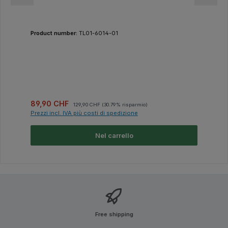
Product number:
TL01-6014-01
Prezzo di vendita:
Prezzo normale:
89,90 CHF
129,90 CHF
(30.79% risparmio)
Prezzi incl. IVA più costi di spedizione
Nel carrello
Free shipping