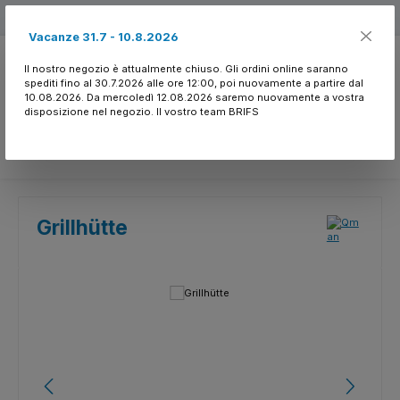
Passa al contenuto principale
Free shipping
Vacanze 31.7 - 10.8.2026
Il nostro negozio è attualmente chiuso. Gli ordini online saranno
spediti fino al 30.7.2026 alle ore 12:00, poi nuovamente a partire dal
10.08.2026. Da mercoledì 12.08.2026 saremo nuovamente a vostra
disposizione nel negozio. Il vostro team BRIFS
Hai 0 articoli nella l
Grillhütte
Salta la galleria di immagini