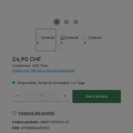
Prezzo normale:
24,90 CHF
Contenuto:
400 Teile
Prezzi incl. IVA più costi di spedizione
Disponibile, tempi di consegna: 1-2 Tage
Quantità del prodotto: inserisci la quantità desiderata o usa i pulsanti p
Nel carrello
Aggiungi alla wishlist
Codice prodotto:
QM01-K20516-01
EAN:
6972885468203