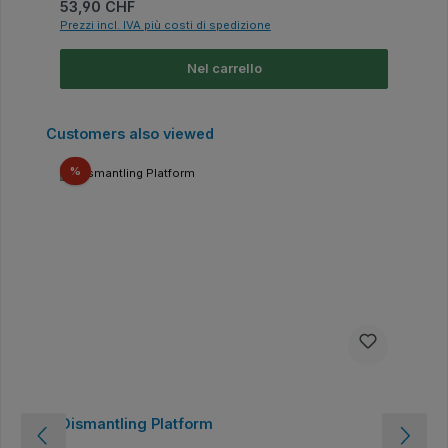
Prezzo normale:
53,90 CHF
Prezzi incl. IVA più costi di spedizione
Nel carrello
Salta la galleria dei prodotti
Customers also viewed
Sconto
%
Dismantling Platform