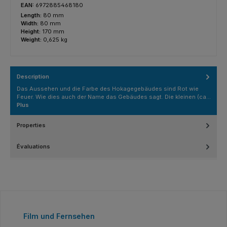
EAN:
6972885468180
Length:
80 mm
Width:
80 mm
Height:
170 mm
Weight:
0,625 kg
Description
Das Aussehen und die Farbe des Hokagegebäudes sind Rot wie
Feuer. Wie dies auch der Name das Gebäudes sagt. Die kleinen (ca…
Plus
Properties
Évaluations
Ignorer la galerie de produits
Film und Fernsehen