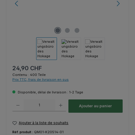
Prix régulier :
24,90 CHF
Contenu :
400 Teile
Prix TTC, frais de livraison en sus
Disponible, délai de livraison : 1-2 Tage
Quantité de produit : Entrez la quantité souhaitée ou utilisez les bouton
Ajouter au panier
Ajouter à la liste de souhaits
Réf. produit :
QM01-K20514-01