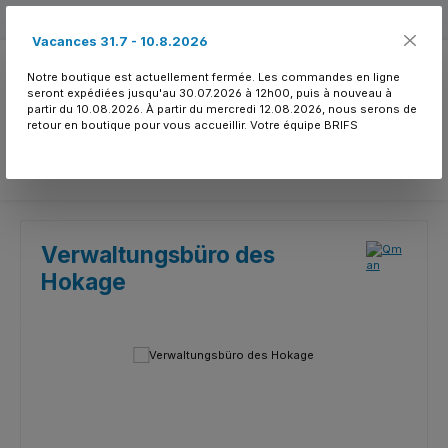
Passer au contenu principal
Free shipping
Vacances 31.7 - 10.8.2026
Notre boutique est actuellement fermée. Les commandes en ligne
seront expédiées jusqu'au 30.07.2026 à 12h00, puis à nouveau à
partir du 10.08.2026. À partir du mercredi 12.08.2026, nous serons de
retour en boutique pour vous accueillir. Votre équipe BRIFS
Vous avez 0 article
Verwaltungsbüro des
Hokage
Ignorer la galerie d'images