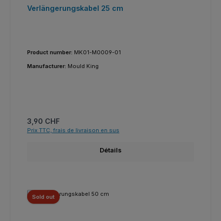
Verlängerungskabel 25 cm
Product number:
MK01-M0009-01
Manufacturer:
Mould King
Prix régulier :
3,90 CHF
Prix TTC, frais de livraison en sus
Détails
Sold out