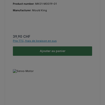
Product number:
MK01-M0019-01
Manufacturer:
Mould King
Prix régulier :
39,90 CHF
Prix TTC, frais de livraison en sus
Ajouter au panier