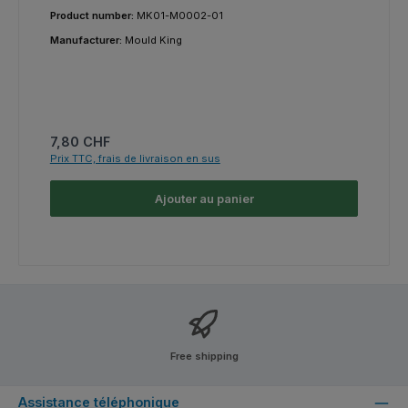
Product number:
MK01-M0002-01
Manufacturer:
Mould King
Prix régulier :
7,80 CHF
Prix TTC, frais de livraison en sus
Ajouter au panier
Free shipping
Assistance téléphonique