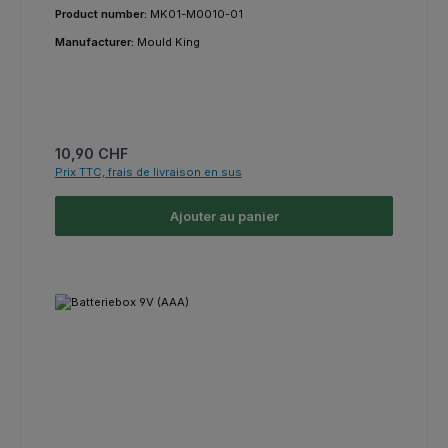
Product number:
MK01-M0010-01
Manufacturer:
Mould King
Prix régulier :
10,90 CHF
Prix TTC, frais de livraison en sus
Ajouter au panier