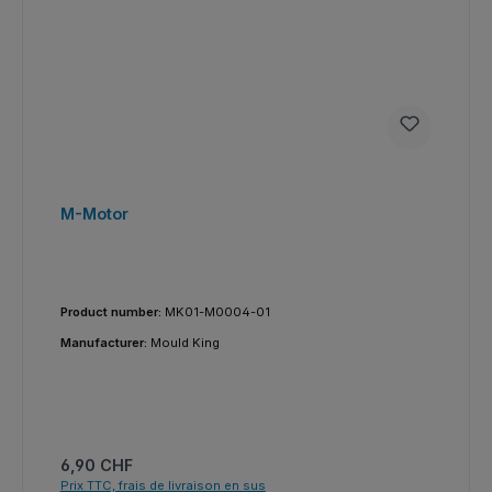
M-Motor
Product number:
MK01-M0004-01
Manufacturer:
Mould King
Prix régulier :
6,90 CHF
Prix TTC, frais de livraison en sus