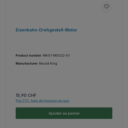
Eisenbahn-Drehgestell-Motor
Product number:
MK01-M0022-01
Manufacturer:
Mould King
Prix régulier :
15,90 CHF
Prix TTC, frais de livraison en sus
Ajouter au panier