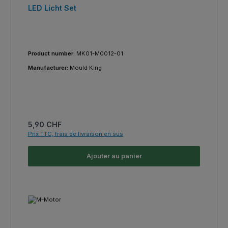
LED Licht Set
Product number:
MK01-M0012-01
Manufacturer:
Mould King
Prix régulier :
5,90 CHF
Prix TTC, frais de livraison en sus
Ajouter au panier