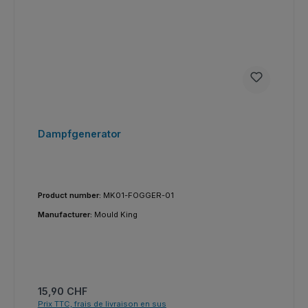
Dampfgenerator
Product number:
MK01-FOGGER-01
Manufacturer:
Mould King
Prix régulier :
15,90 CHF
Prix TTC, frais de livraison en sus