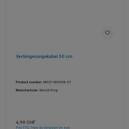
Verlängerungskabel 50 cm
Product number:
MK01-M0008-01
Manufacturer:
Mould King
Prix régulier :
4,90 CHF
Prix TTC, frais de livraison en sus