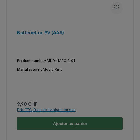
Batteriebox 9V (AAA)
Product number:
MK01-M0011-01
Manufacturer:
Mould King
Prix régulier :
9,90 CHF
Prix TTC, frais de livraison en sus
Ajouter au panier