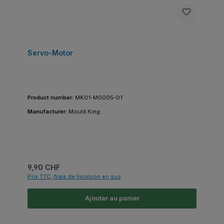
Servo-Motor
Product number:
MK01-M0005-01
Manufacturer:
Mould King
Prix régulier :
9,90 CHF
Prix TTC, frais de livraison en sus
Ajouter au panier