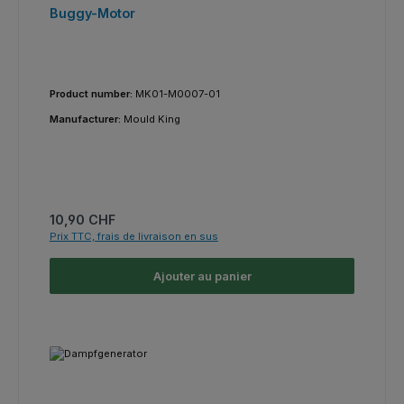
Buggy-Motor
Product number:
MK01-M0007-01
Manufacturer:
Mould King
Prix régulier :
10,90 CHF
Prix TTC, frais de livraison en sus
Ajouter au panier