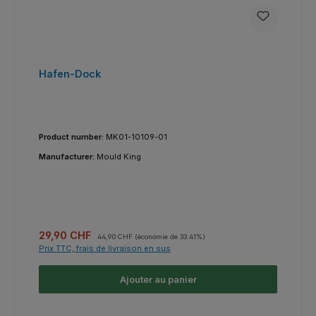
Hafen-Dock
Product number:
MK01-10109-01
Manufacturer:
Mould King
Prix de vente :
Prix régulier :
29,90 CHF
44,90 CHF
(économie de 33.41%)
Prix TTC, frais de livraison en sus
Ajouter au panier