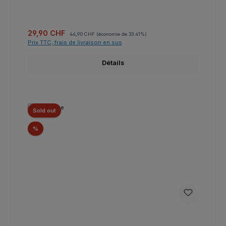
Prix de vente :
Prix régulier :
29,90 CHF
44,90 CHF
(économie de 33.41%)
Prix TTC, frais de livraison en sus
Détails
Sold out
Réduction
%