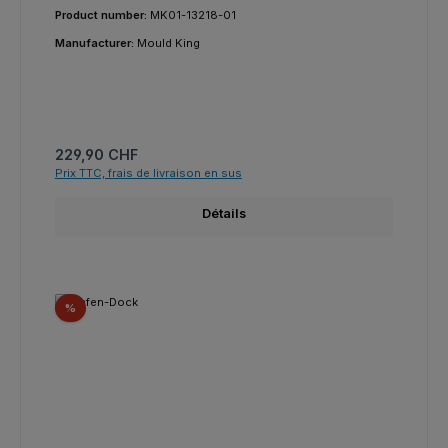
Product number:
MK01-13218-01
Manufacturer:
Mould King
Prix régulier :
229,90 CHF
Prix TTC, frais de livraison en sus
Détails
Réduction
%