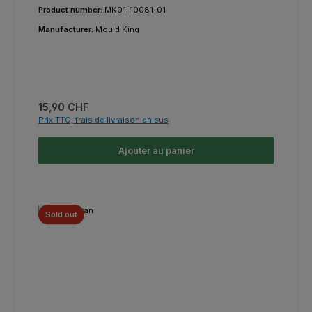
Product number:
MK01-10081-01
Manufacturer:
Mould King
Prix régulier :
15,90 CHF
Prix TTC, frais de livraison en sus
Ajouter au panier
Sold out