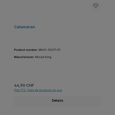
Catamaran
Product number:
MK01-10217-01
Manufacturer:
Mould King
Prix régulier :
44,90 CHF
Prix TTC, frais de livraison en sus
Détails