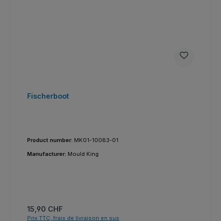
Fischerboot
Product number:
MK01-10083-01
Manufacturer:
Mould King
Prix régulier :
15,90 CHF
Prix TTC, frais de livraison en sus