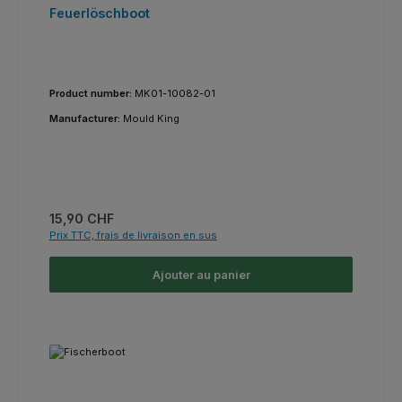
Feuerlöschboot
Product number:
MK01-10082-01
Manufacturer:
Mould King
Prix régulier :
15,90 CHF
Prix TTC, frais de livraison en sus
Ajouter au panier