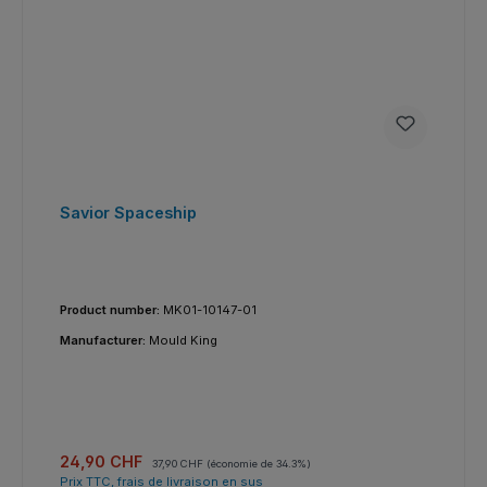
Savior Spaceship
Product number:
MK01-10147-01
Manufacturer:
Mould King
Prix de vente :
Prix régulier :
24,90 CHF
37,90 CHF
(économie de 34.3%)
Prix TTC, frais de livraison en sus