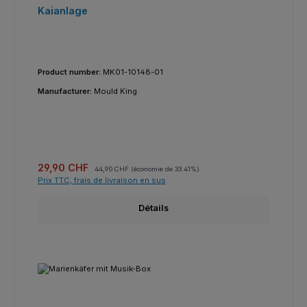
Kaianlage
Product number:
MK01-10148-01
Manufacturer:
Mould King
Prix de vente :
Prix régulier :
29,90 CHF
44,90 CHF
(économie de 33.41%)
Prix TTC, frais de livraison en sus
Détails