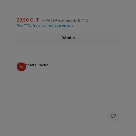
Prix de vente :
Prix régulier :
29,90 CHF
44,90 CHF
(économie de 33.41%)
Prix TTC, frais de livraison en sus
Détails
Réduction
%