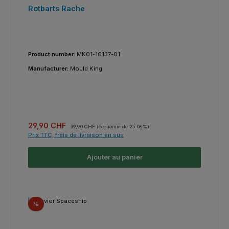
Rotbarts Rache
Product number:
MK01-10137-01
Manufacturer:
Mould King
Prix de vente :
Prix régulier :
29,90 CHF
39,90 CHF
(économie de 25.06%)
Prix TTC, frais de livraison en sus
Ajouter au panier
Réduction
%