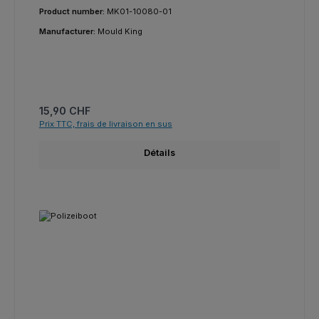
Product number:
MK01-10080-01
Manufacturer:
Mould King
Prix régulier :
15,90 CHF
Prix TTC, frais de livraison en sus
Détails