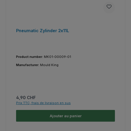
Pneumatic Zylinder 2x11L
Product number:
MK01-00009-01
Manufacturer:
Mould King
Prix régulier :
4,90 CHF
Prix TTC, frais de livraison en sus
Ajouter au panier