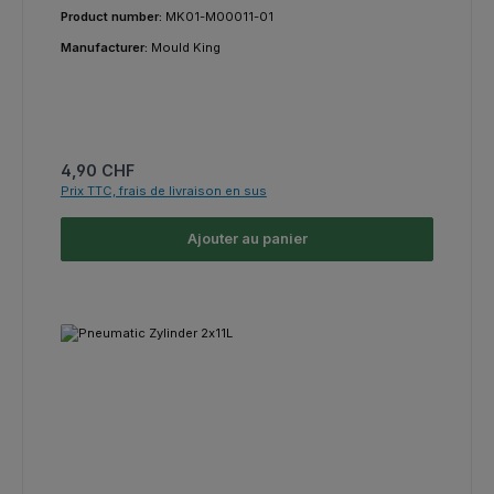
Product number:
MK01-M00011-01
Manufacturer:
Mould King
Prix régulier :
4,90 CHF
Prix TTC, frais de livraison en sus
Ajouter au panier