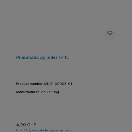
Pneumatic Zylinder 1x11L
Product number:
MK01-00008-01
Manufacturer:
Mould King
Prix régulier :
4,90 CHF
Prix TTC, frais de livraison en sus