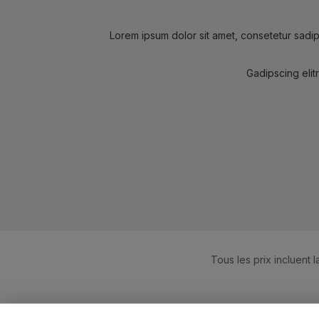
Lorem ipsum dolor sit amet, consetetur sadip
Gadipscing elit
Tous les prix incluent l