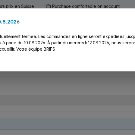
urs prix en Suisse
Purchase comfortable on account
0.8.2026
ien
Marken
Alle Produkte
Druck-Ser
ctuellement fermée. Les commandes en ligne seront expédiées jusq
 à partir du 10.08.2026. À partir du mercredi 12.08.2026, nous seron
cueillir. Votre équipe BRIFS