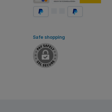
Carte de crédit/débit
Abholung Store Rapperswil
Schweizer Post
PayPal
Später bezahlen
Safe shopping