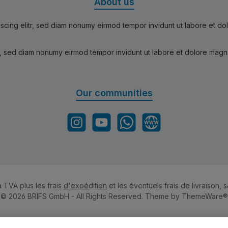
About us
scing elitr, sed diam nonumy eirmod tempor invidunt ut labore et d
r, sed diam nonumy eirmod tempor invidunt ut labore et dolore magn
Our communities
Instagram
YouTube
WhatsApp
Website
a TVA plus les frais
d'expédition
et les éventuels frais de livraison, s
© 2026 BRIFS GmbH - All Rights Reserved. Theme by
ThemeWare®