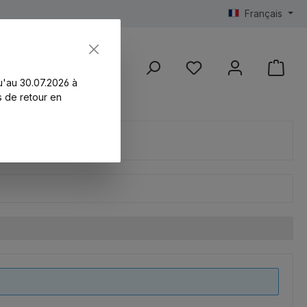
Français
vice
Neu
%SALE%
Last Chance
Ankün
Vous avez 0 articles da
u'au 30.07.2026 à
s de retour en