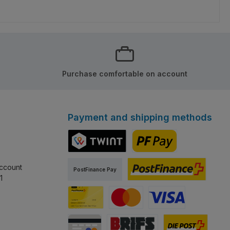
Purchase comfortable on account
Payment and shipping methods
e
TWINT
PostFinance Pay
ccount
PostFinance Pay
1
PostFinance e-finance
Carte PostFinance
MasterCard
Visa