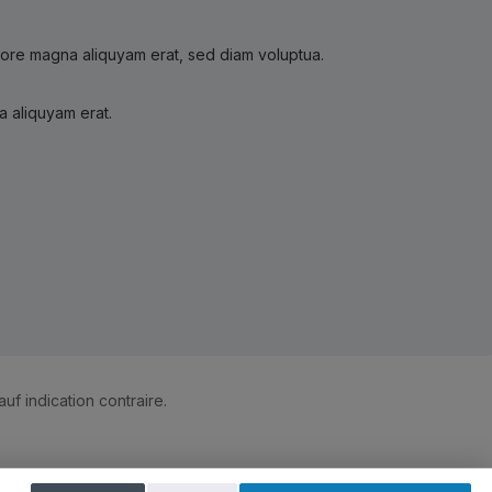
olore magna aliquyam erat, sed diam voluptua.
a aliquyam erat.
auf indication contraire.