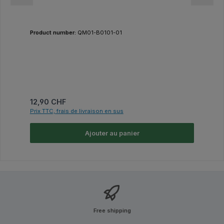
Product number:
QM01-B0101-01
Prix régulier :
12,90 CHF
Prix TTC, frais de livraison en sus
Ajouter au panier
Free shipping