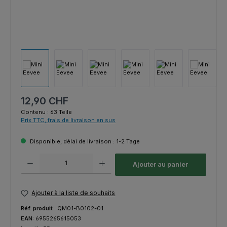
Prix régulier :
12,90 CHF
Contenu :
63 Teile
Prix TTC, frais de livraison en sus
Disponible, délai de livraison : 1-2 Tage
Quantité de produit : Entrez la quantité souhaitée ou utilisez les bouton
Ajouter au panier
Ajouter à la liste de souhaits
Réf. produit :
QM01-B0102-01
EAN:
6955265615053