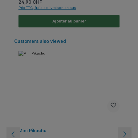
Prix régulier :
24,90 CHF
Prix TTC, frais de livraison en sus
Ajouter au panier
Ignorer la galerie de produits
Customers also viewed
Mini Pikachu