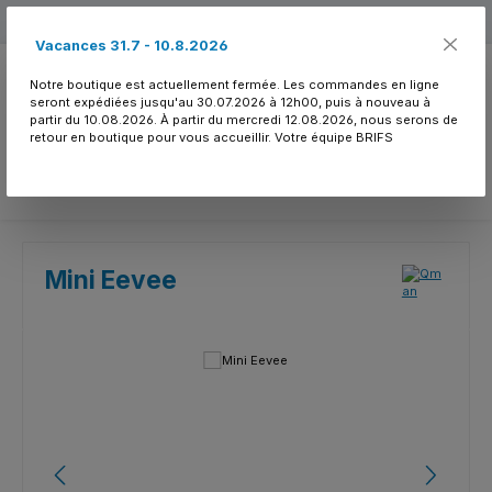
Passer au contenu principal
Free shipping
Vacances 31.7 - 10.8.2026
Notre boutique est actuellement fermée. Les commandes en ligne
seront expédiées jusqu'au 30.07.2026 à 12h00, puis à nouveau à
partir du 10.08.2026. À partir du mercredi 12.08.2026, nous serons de
retour en boutique pour vous accueillir. Votre équipe BRIFS
Vous avez 0 article
Mini Eevee
Ignorer la galerie d'images