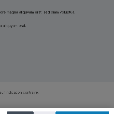
olore magna aliquyam erat, sed diam voluptua.
a aliquyam erat.
auf indication contraire.