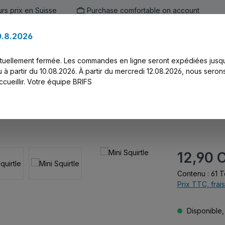
urs prix en Suisse
Purchase comfortable on account
0.8.2026
ien
Marken
Alle Produkte
Druck-Ser
ctuellement fermée. Les commandes en ligne seront expédiées jusq
 à partir du 10.08.2026. À partir du mercredi 12.08.2026, nous seron
cueillir. Votre équipe BRIFS
Prix régulier :
12,90 
Contenu :
61 T
Prix TTC, frais
Disponible, 