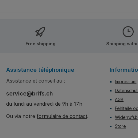
Fans der Serie. Alle Teile
auf ein heisse Suppe. 
bedruckt, keine Aufkleber!
Teile bedruckt, kei
Ajouter au panier
Ajouter au p
Aufkleber!
Free shipping
Shipping with
Assistance téléphonique
Informati
Assistance et conseil au :
Impressum
Datenschut
service@brifs.ch
AGB
du lundi au vendredi de 9h à 17h
Fehlteile o
Ou via notre
formulaire de contact
.
Widerrufsb
Store