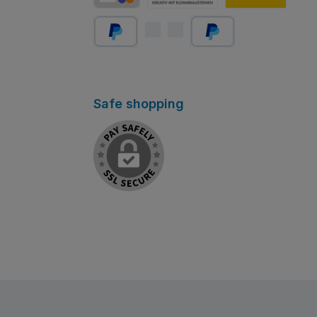
Carte de crédit/débit
Abholung Store Rapperswil
Schweizer Post
PayPal
Später bezahlen
Safe shopping