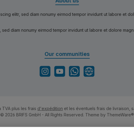
About us
scing elitr, sed diam nonumy eirmod tempor invidunt ut labore et d
r, sed diam nonumy eirmod tempor invidunt ut labore et dolore magn
Our communities
Instagram
YouTube
WhatsApp
Website
a TVA plus les frais
d'expédition
et les éventuels frais de livraison, s
© 2026 BRIFS GmbH - All Rights Reserved. Theme by
ThemeWare®