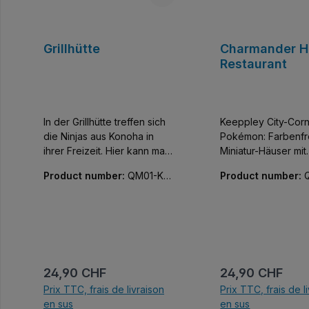
Grillhütte
Charmander H
Restaurant
In der Grillhütte treffen sich
Keeppley City-Corner
die Ninjas aus Konoha in
Pokémon: Farbenf
ihrer Freizeit. Hier kann man
Miniatur-Häuser mit
Freunde zum Essen einladen
unglaublicher Detail
Product number:
QM01-K20
Product number:
oder eine Party feiern. Die
Jedes der vier Ge
516-01
210-01
kleinen (ca. 400 Teile)
Serie hat ein Carto
Modular-Buildings von
ähnliches Erscheinu
Keeppley bringen jede
das mit verschiede
Menge Bauspaß für große
Pokémon-Charakte
und kleine Baumeister. Bei
interessanten
Keeppley gibt es übrigens
Animationsszenen k
Prix régulier :
Prix régulier :
24,90 CHF
24,90 CHF
keine Aufkleber. Einfach ein
werden kann. Treff
Prix TTC, frais de livraison
Prix TTC, frais de l
geniales Set, nicht nur für
Charmander in sei
en sus
en sus