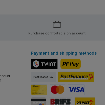
 Teile
bedruckt, keine Aufkleber!
 keine Aufkleber!
ter au panier
Ajouter au panier
Purchase comfortable on account
Payment and shipping methods
e
TWINT
PostFinance Pay
ccount
PostFinance Pay
1
PostFinance e-finance
Carte PostFinance
MasterCard
Visa