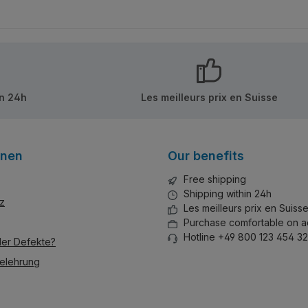
Alle
Schwimmausrüstung. Alle
Spieleladen. Alle
ne
Teile bedruckt, keine
bedruckt,
anier
Ajouter au panier
Ajou
Aufkleber!
in 24h
Les meilleurs prix en Suisse
onen
Our benefits
Free shipping
Shipping within 24h
z
Les meilleurs prix en Suiss
Purchase comfortable on a
Hotline +49 800 123 454 32
der Defekte?
elehrung