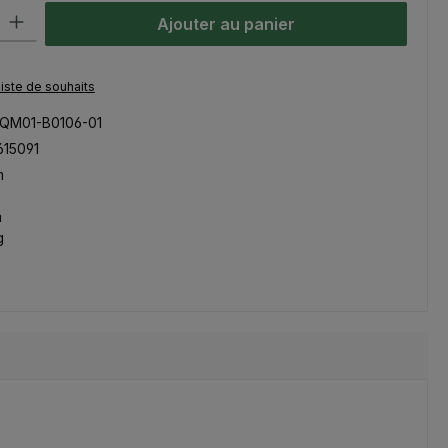
oduit : Entrez la quantité souhaitée ou utilisez les boutons pour aug
Ajouter au panier
 liste de souhaits
QM01-B0106-01
615091
m
m
g