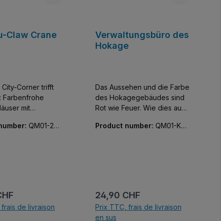
u-Claw Crane
Verwaltungsbüro des
Hokage
City-Corner trifft
Das Aussehen und die Farbe
 Farbenfrohe
des Hokagegebäudes sind
Häuser mit
Rot wie Feuer. Wie dies auch
her Detailfülle.
der Name das Gebäudes
 number:
QM01-202
Product number:
QM01-K20
r vier Gebäude der
sagt. Die kleinen (ca. 400
514-01
 ein Cartoon-
Teile) Modular-Buildings von
 Erscheinungsbild,
Keeppley bringen jede
verschiedenen
Menge Bauspaß für große
Charakteren zu
und kleine Baumeister. Bei
nten
Keeppley gibt es übrigens
nsszenen kombiniert
keine Aufkleber. Einfach ein
lier :
Prix régulier :
CHF
24,90 CHF
ann. Besuche
geniales Set, nicht nur für
frais de livraison
Prix TTC, frais de livraison
n seinem
Fans der Serie. Alle Teile
en sus