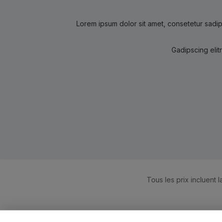
Lorem ipsum dolor sit amet, consetetur sadip
Gadipscing elit
Tous les prix incluent l