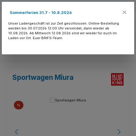
Zum Hauptinhalt springen
Kostenloser Versand ab 150.- CHF
Sommerferien 31.7 - 10.8.2026
Unser Ladengeschäft ist zur Zeit geschlossen. Online-Bestellung
werden bis 30.07.2026 12:00 Uhr versendet, dann wieder ab
10.08.2026. Ab Mittwoch 12.08.2026 sind wir wieder für euch im
Laden vor Ort. Euer BRIFS-Team
Du hast 0 Produkte
Sportwagen Mîura
Bildergalerie überspringen
Rabatt
%