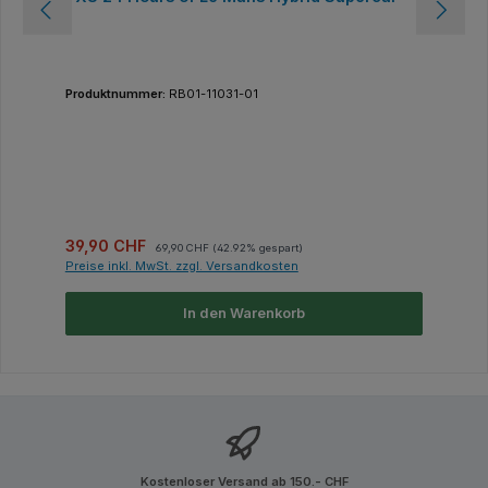
Produktnummer:
RB01-11031-01
Verkaufspreis:
Regulärer Preis:
39,90 CHF
69,90 CHF
(42.92% gespart)
Preise inkl. MwSt. zzgl. Versandkosten
In den Warenkorb
Kostenloser Versand ab 150.- CHF