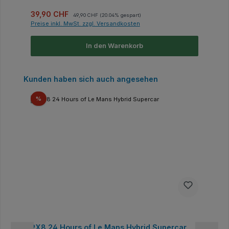
Verkaufspreis:
Regulärer Preis:
39,90 CHF
49,90 CHF
(20.04% gespart)
Preise inkl. MwSt. zzgl. Versandkosten
In den Warenkorb
Produktgalerie überspringen
Kunden haben sich auch angesehen
Rabatt
%
9X8 24 Hours of Le Mans Hybrid Supercar