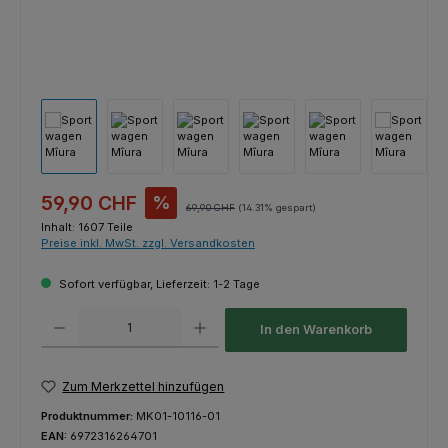
Verkaufspreis:
59,90 CHF
%
Regulärer Preis:
69,90 CHF
(14.31% gespart)
Inhalt:
1607 Teile
Preise inkl. MwSt. zzgl. Versandkosten
Sofort verfügbar, Lieferzeit: 1-2 Tage
Produkt Anzahl: Gib den gewünschten Wert ein oder benutze die Schaltfl
In den Warenkorb
Zum Merkzettel hinzufügen
Produktnummer:
MK01-10116-01
EAN:
6972316264701