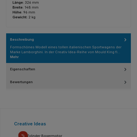
Länge:
326 mm
Breite:
148 mm
Höhe:
96 mm
Gewicht:
2 kg
Beschreibung
Formschönes Modell eines tollen italienischen Sportwagens der
Marke Lamborghini. In der Creativ Idea-Reihe von Mould King fi…
Mehr
Eigenschaften
Bewertungen
Produktgalerie überspringen
Creative Ideas
Rabatt
%