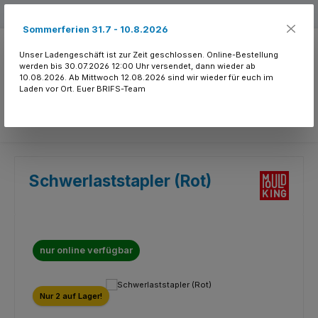
Zum Hauptinhalt springen
Kostenloser Versand ab 150.- CHF
Sommerferien 31.7 - 10.8.2026
Unser Ladengeschäft ist zur Zeit geschlossen. Online-Bestellung
werden bis 30.07.2026 12:00 Uhr versendet, dann wieder ab
10.08.2026. Ab Mittwoch 12.08.2026 sind wir wieder für euch im
Laden vor Ort. Euer BRIFS-Team
Du hast 0 Produkte
Schwerlaststapler (Rot)
nur online verfügbar
Bildergalerie überspringen
Nur 2 auf Lager!