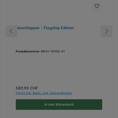
Abschlepper - Flagship Edition
Produktnummer:
MK01-19008-01
Regulärer Preis:
589,90 CHF
Preise inkl. MwSt. zzgl. Versandkosten
In den Warenkorb