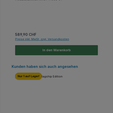
Regulärer Preis:
589,90 CHF
Preise inkl. MwSt. zzgl. Versandkosten
In den Warenkorb
Produktgalerie überspringen
Kunden haben sich auch angesehen
Nur 1 auf Lager!