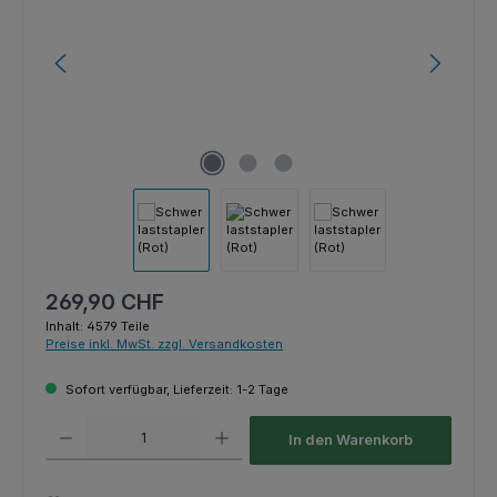
Regulärer Preis:
269,90 CHF
Inhalt:
4579 Teile
Preise inkl. MwSt. zzgl. Versandkosten
Sofort verfügbar, Lieferzeit: 1-2 Tage
Produkt Anzahl: Gib den gewünschten Wert ein oder benutze die Schaltfl
In den Warenkorb