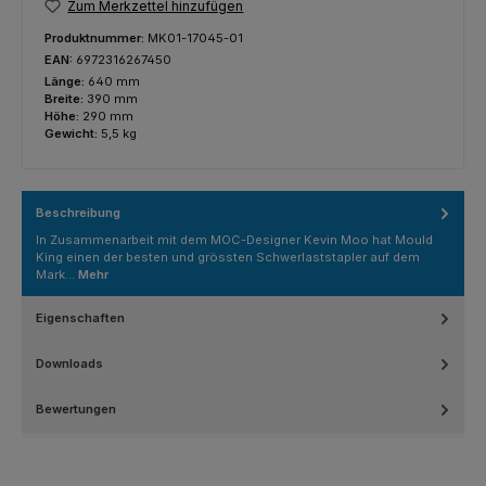
Zum Merkzettel hinzufügen
Produktnummer:
MK01-17045-01
EAN:
6972316267450
Länge:
640 mm
Breite:
390 mm
Höhe:
290 mm
Gewicht:
5,5 kg
Beschreibung
In Zusammenarbeit mit dem MOC-Designer Kevin Moo hat Mould
King einen der besten und grössten Schwerlaststapler auf dem
Mark…
Mehr
Eigenschaften
Downloads
Bewertungen