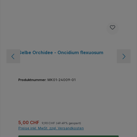
Gelbe Orchidee - Oncidium flexuosum
Produktnummer:
MK01-24009-01
Verkaufspreis:
Regulärer Preis:
5,00 CHF
9,90 CHF
(49.49% gespart)
Preise inkl. MwSt. zzgl. Versandkosten