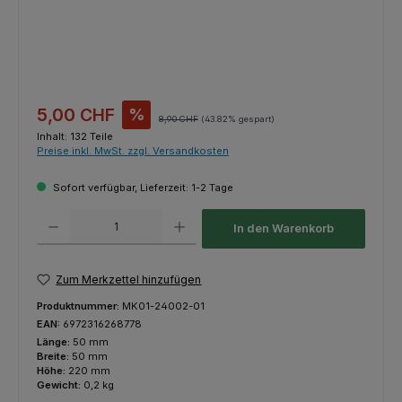
Verkaufspreis:
5,00 CHF
%
Regulärer Preis:
8,90 CHF
(43.82% gespart)
Inhalt:
132 Teile
Preise inkl. MwSt. zzgl. Versandkosten
Sofort verfügbar, Lieferzeit: 1-2 Tage
Produkt Anzahl: Gib den gewünschten Wert ein oder benutze die Schaltfl
In den Warenkorb
Zum Merkzettel hinzufügen
Produktnummer:
MK01-24002-01
EAN:
6972316268778
Länge:
50 mm
Breite:
50 mm
Höhe:
220 mm
Gewicht:
0,2 kg