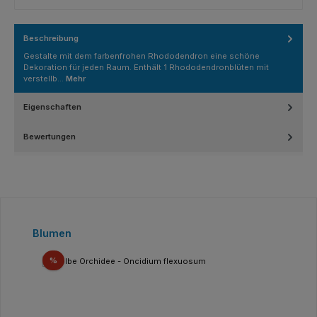
Beschreibung
Gestalte mit dem farbenfrohen Rhododendron eine schöne
Dekoration für jeden Raum. Enthält 1 Rhododendronblüten mit
verstellb…
Mehr
Eigenschaften
Bewertungen
Produktgalerie überspringen
Blumen
Rabatt
%