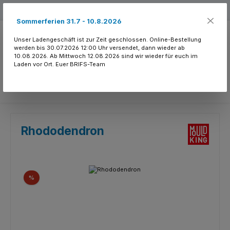
Zum Hauptinhalt springen
Kostenloser Versand ab 150.- CHF
Sommerferien 31.7 - 10.8.2026
Unser Ladengeschäft ist zur Zeit geschlossen. Online-Bestellung
werden bis 30.07.2026 12:00 Uhr versendet, dann wieder ab
10.08.2026. Ab Mittwoch 12.08.2026 sind wir wieder für euch im
Laden vor Ort. Euer BRIFS-Team
Du hast 0 Produkte
Rhododendron
Bildergalerie überspringen
Rabatt
%