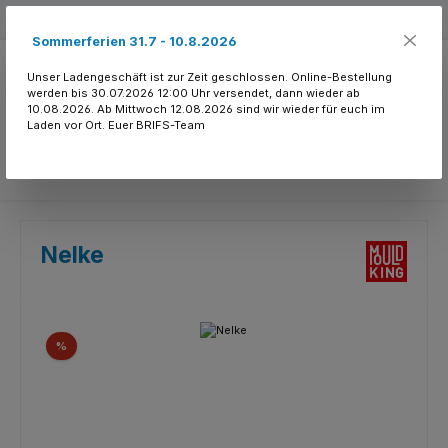
Zum Hauptinhalt springen
Kostenloser Versand ab 150.- CHF
Sommerferien 31.7 - 10.8.2026
Unser Ladengeschäft ist zur Zeit geschlossen. Online-Bestellung
werden bis 30.07.2026 12:00 Uhr versendet, dann wieder ab
10.08.2026. Ab Mittwoch 12.08.2026 sind wir wieder für euch im
Laden vor Ort. Euer BRIFS-Team
Du hast 0 Produkte
Nelke
Bildergalerie überspringen
Rabatt
%