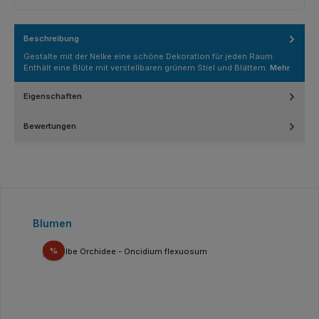
Beschreibung
Gestalte mit der Nelke eine schöne Dekoration für jeden Raum.
Enthält eine Blüte mit verstellbaren grünem Stiel und Blättern.
Mehr
Eigenschaften
Bewertungen
Produktgalerie überspringen
Blumen
Rabatt
%