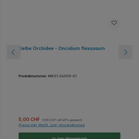
Gelbe Orchidee - Oncidium flexuosum
Produktnummer:
MK01-24009-01
Verkaufspreis:
Regulärer Preis:
5,00 CHF
9,90 CHF
(49.49% gespart)
Preise inkl. MwSt. zzgl. Versandkosten
In den Warenkorb