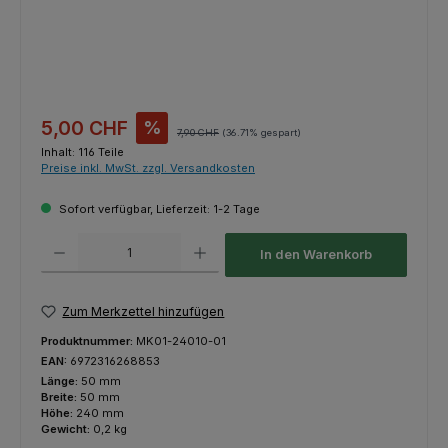
Verkaufspreis:
5,00 CHF
%
Regulärer Preis:
7,90 CHF
(36.71% gespart)
Inhalt:
116 Teile
Preise inkl. MwSt. zzgl. Versandkosten
Sofort verfügbar, Lieferzeit: 1-2 Tage
Produkt Anzahl: Gib den gewünschten Wert ein oder benutze die Schaltfl
In den Warenkorb
Zum Merkzettel hinzufügen
Produktnummer:
MK01-24010-01
EAN:
6972316268853
Länge:
50 mm
Breite:
50 mm
Höhe:
240 mm
Gewicht:
0,2 kg