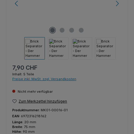
Regulärer Preis:
7,90 CHF
Inhalt:
5 Teile
Preise inkl. MwSt. zzgl. Versandkosten
Nicht mehr verfügbar
Zum Merkzettel hinzufügen
Produktnummer:
MK01-00016-01
EAN:
6972316218162
Länge:
20 mm
Breite:
75 mm
Höhe:
90 mm