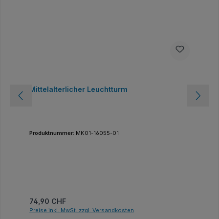
Mittelalterlicher Leuchtturm
Produktnummer:
MK01-16055-01
Regulärer Preis:
74,90 CHF
Preise inkl. MwSt. zzgl. Versandkosten