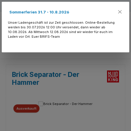
Zum Hauptinhalt springen
Kostenloser Versand ab 150.- CHF
Sommerferien 31.7 - 10.8.2026
Unser Ladengeschäft ist zur Zeit geschlossen. Online-Bestellung
werden bis 30.07.2026 12:00 Uhr versendet, dann wieder ab
10.08.2026. Ab Mittwoch 12.08.2026 sind wir wieder für euch im
Laden vor Ort. Euer BRIFS-Team
Du hast 0 Produkte
Brick Separator - Der
Hammer
Bildergalerie überspringen
Ausverkauft