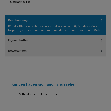
Gewicht:
0,1 kg
Beschreibung
Für alle Plattenstapler wenn es mal wieder wichtig ist, dass viele
Noppen ganz fest und flach miteinander verbunden werden.…
Mehr
Eigenschaften
Bewertungen
Produktgalerie überspringen
Kunden haben sich auch angesehen