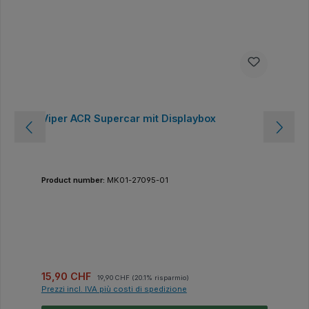
Viper ACR Supercar mit Displaybox
Product number:
MK01-27095-01
Prezzo di vendita:
Prezzo normale:
15,90 CHF
19,90 CHF
(20.1% risparmio)
Prezzi incl. IVA più costi di spedizione