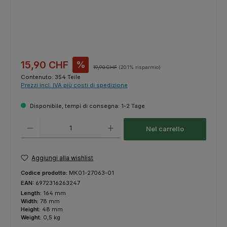
Prezzo di vendita:
15,90 CHF
%
Prezzo normale:
19,90 CHF
(20.1% risparmio)
Contenuto:
354 Teile
Prezzi incl. IVA più costi di spedizione
Disponibile, tempi di consegna: 1-2 Tage
Quantità del prodotto: inserisci la quantità desiderata o usa i pulsanti p
Nel carrello
Aggiungi alla wishlist
Codice prodotto:
MK01-27063-01
EAN:
6972316263247
Length:
164 mm
Width:
78 mm
Height:
48 mm
Weight:
0,5 kg