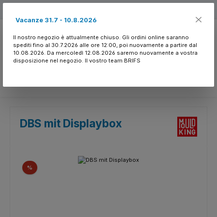
Passa al contenuto principale
Free shipping
Vacanze 31.7 - 10.8.2026
Il nostro negozio è attualmente chiuso. Gli ordini online saranno
spediti fino al 30.7.2026 alle ore 12:00, poi nuovamente a partire dal
10.08.2026. Da mercoledì 12.08.2026 saremo nuovamente a vostra
disposizione nel negozio. Il vostro team BRIFS
Hai 0 articoli nella l
DBS mit Displaybox
Salta la galleria di immagini
Sconto
%