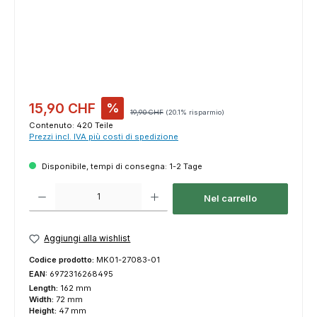
Prezzo di vendita:
15,90 CHF
%
Prezzo normale:
19,90 CHF
(20.1% risparmio)
Contenuto:
420 Teile
Prezzi incl. IVA più costi di spedizione
Disponibile, tempi di consegna: 1-2 Tage
Quantità del prodotto: inserisci la quantità desiderata o usa i pulsanti p
Nel carrello
Aggiungi alla wishlist
Codice prodotto:
MK01-27083-01
EAN:
6972316268495
Length:
162 mm
Width:
72 mm
Height:
47 mm