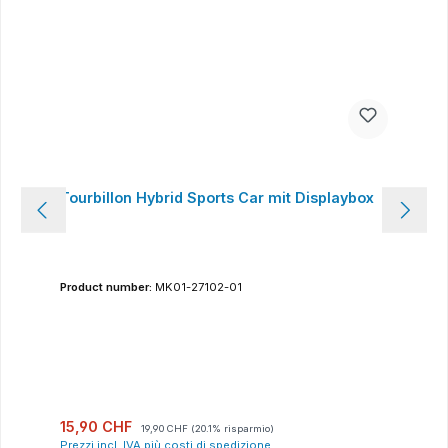
Tourbillon Hybrid Sports Car mit Displaybox
Product number:
MK01-27102-01
Prezzo di vendita:
Prezzo normale:
15,90 CHF
19,90 CHF
(20.1% risparmio)
Prezzi incl. IVA più costi di spedizione