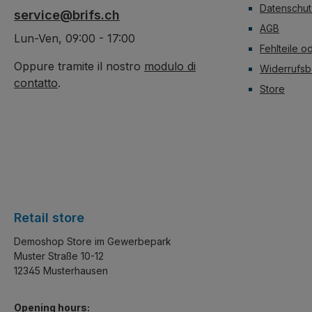
stapeln lässt.
stapeln lässt.
Datenschut
service@brifs.ch
AGB
Lun-Ven, 09:00 - 17:00
Fehlteile o
Oppure tramite il nostro
modulo di
Widerrufsb
contatto
.
Store
Retail store
Demoshop Store im Gewerbepark
Muster Straße 10-12
12345 Musterhausen
Opening hours: