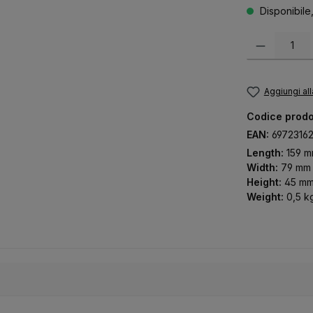
Disponibile
Quantità del pr
Aggiungi all
Codice prodo
EAN:
6972316
Length:
159 
Width:
79 mm
Height:
45 m
Weight:
0,5 k