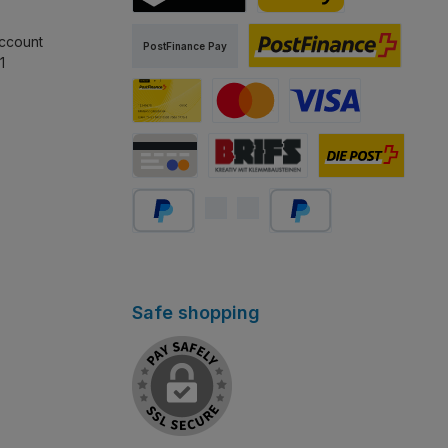
sst.
stapeln lässt.
TWINT
PostFinance Pay
ccount
PostFinance Pay
1
PostFinance E-finance
Carta PostFinance
Mastercard
Visa
Carta di credito/debito
Abholung Store Rapperswil
Schweizer Post
PayPal
Später bezahlen
Safe shopping