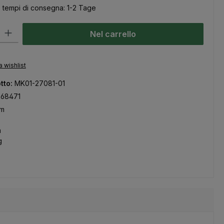
, tempi di consegna: 1-2 Tage
odotto: inserisci la quantità desiderata o usa i pulsanti per aumentare
Nel carrello
a wishlist
tto:
MK01-27081-01
268471
mm
m
g