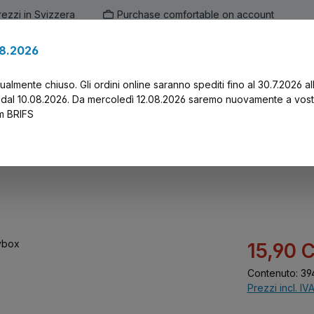
prezzi in Svizzera
Purchase comfortable on account
.8.2026
en
Marken
Alle Produkte
Druck-Servi
tualmente chiuso. Gli ordini online saranno spediti fino al 30.7.2026 al
 dal 10.08.2026. Da mercoledì 12.08.2026 saremo nuovamente a vost
am BRIFS
Prezzo di vend
15,90 
Contenuto:
39
Prezzi incl. IV