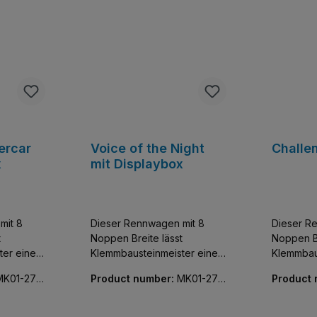
ercar
Voice of the Night
Challe
x
mit Displaybox
mit 8
Dieser Rennwagen mit 8
Dieser R
t
Noppen Breite lässt
Noppen Br
ter einen
Klemmbausteinmeister einen
Klemmbau
tzer der
der exklusivsten Flitzer der
der exklu
MK01-270
Product number:
MK01-270
Product
e und
Welt sammeln. Baue und
Welt sam
96-01
98-01
entdecke diese
entdecke
bildung
detailgetreue Nachbildung
detailget