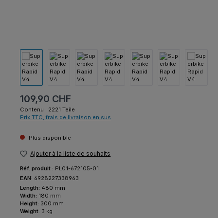
Prix régulier :
109,90 CHF
Contenu :
2221 Teile
Prix TTC, frais de livraison en sus
Plus disponible
Ajouter à la liste de souhaits
Réf. produit :
PL01-672105-01
EAN:
6928227338963
Length:
480 mm
Width:
180 mm
Height:
300 mm
Weight:
3 kg