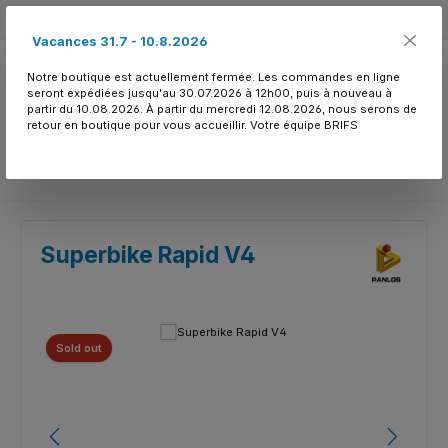
Passer au contenu principal
Free shipping
Vacances 31.7 - 10.8.2026
Notre boutique est actuellement fermée. Les commandes en ligne
seront expédiées jusqu'au 30.07.2026 à 12h00, puis à nouveau à
partir du 10.08.2026. À partir du mercredi 12.08.2026, nous serons de
retour en boutique pour vous accueillir. Votre équipe BRIFS
Vous avez 0 article
Superbike Rapid V4
Ignorer la galerie d'images
Sold out