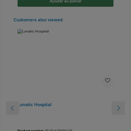
Ajouter au panier
Ignorer la galerie de produits
Customers also viewed
Lunatic Hospital
Product number:
PL01-613002-01