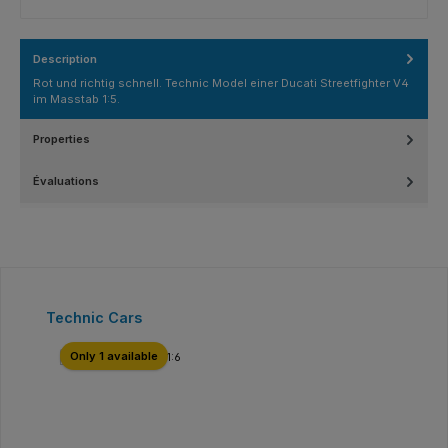
Description
Rot und richtig schnell. Technic Model einer Ducati Streetfighter V4
im Masstab 1:5.
Properties
Évaluations
Ignorer la galerie de produits
Technic Cars
Only 1 available