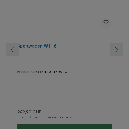
Sportwagen W1 1:6
Product number:
TA01-T5051-01
Prix régulier :
249,90 CHF
Prix TTC, frais de livraison en sus