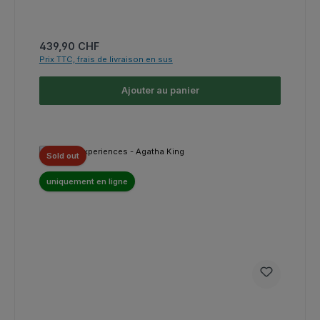
Prix régulier :
439,90 CHF
Prix TTC, frais de livraison en sus
Ajouter au panier
Sold out
uniquement en ligne