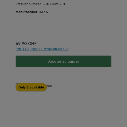
Product number:
BK01-33917-01
Manufacturer:
BAKA
Prix régulier :
69,90 CHF
Prix TTC, frais de livraison en sus
Ajouter au panier
Only 2 available