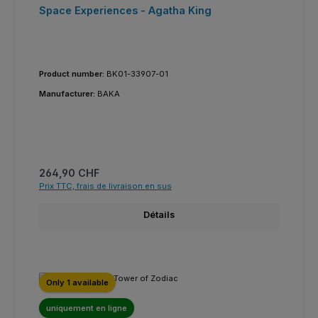
Space Experiences - Agatha King
Product number:
BK01-33907-01
Manufacturer:
BAKA
Prix régulier :
264,90 CHF
Prix TTC, frais de livraison en sus
Détails
Only 1 available
uniquement en ligne