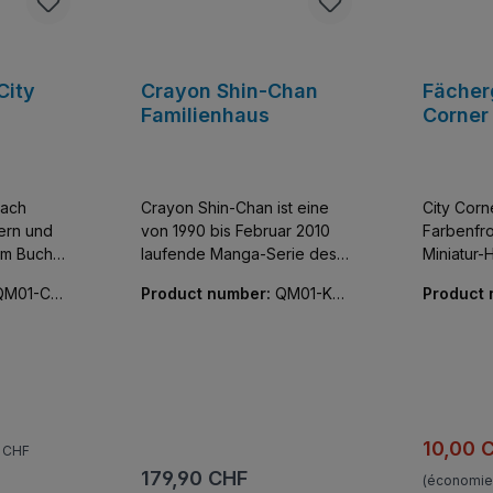
City
Crayon Shin-Chan
Fächer
Familienhaus
Corner
nach
Crayon Shin-Chan ist eine
City Corne
ern und
von 1990 bis Februar 2010
Farbenfro
em Buch
laufende Manga-Serie des
Miniatur-
japanischen Zeichners
unglaublic
QM01-C01
Product number:
QM01-K20
Product
 der City
Yoshito Usui, die auch als
Kleine kl
612-01
001-01
rischen
Anime-Fernsehserie mit über
die Innen
neuen
1000 Folgen, mehrere Spin-
kreative
dachten
off-Serien, über 80 Specials
so strotzen. Alle 
und über zwei Dutzend
bedruckt,
äude, die
Kinofilmen umgesetzt wurde.
r
Nun gibt es das bekannte
égulier :
Prix de 
10,00 
0 CHF
enten nur
Wohnhaus der Familie als
Prix régulier :
179,90 CHF
(économie
Set aus Klemmbausteinen