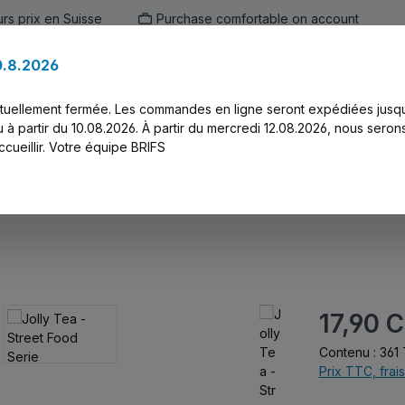
urs prix en Suisse
Purchase comfortable on account
0.8.2026
ien
Marken
Alle Produkte
Druck-Ser
ctuellement fermée. Les commandes en ligne seront expédiées jusq
 à partir du 10.08.2026. À partir du mercredi 12.08.2026, nous seron
cueillir. Votre équipe BRIFS
Serie
Prix régulier :
17,90 
Contenu :
361 
Prix TTC, frais