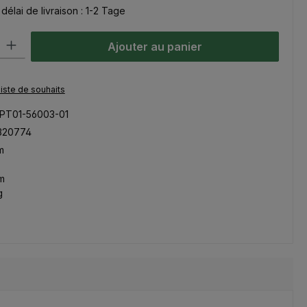
délai de livraison : 1-2 Tage
oduit : Entrez la quantité souhaitée ou utilisez les boutons pour aug
Ajouter au panier
 liste de souhaits
PT01-56003-01
320774
m
m
g