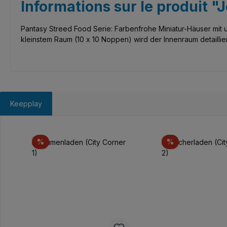
Informations sur le produit "J
Pantasy Streed Food Serie: Farbenfrohe Miniatur-Häuser mit u
kleinstem Raum (10 x 10 Noppen) wird der Innenraum detaillier
Keepplay
Ignorer la galerie de produits
Réduction
Réduction
%
%