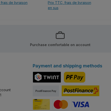
frais de livraison
Prix TTC, frais de livraison
en sus
ter au panier
Ajouter au panier
Purchase comfortable on account
Payment and shipping methods
e
TWINT
PostFinance Pay
ccount
PostFinance Pay
1
PostFinance e-finance