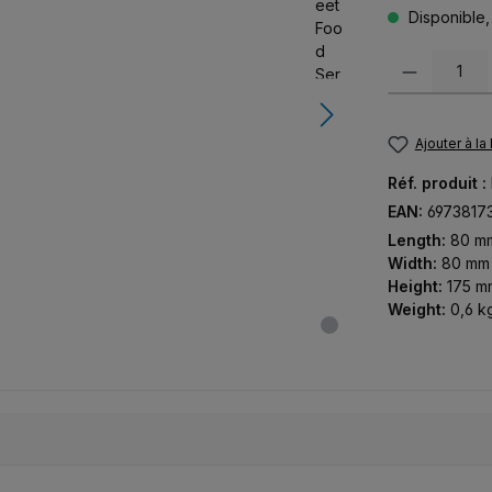
Disponible, 
Quantité de pr
Ajouter à la
Réf. produit :
EAN:
6973817
Length:
80 m
Width:
80 mm
Height:
175 m
Weight:
0,6 k