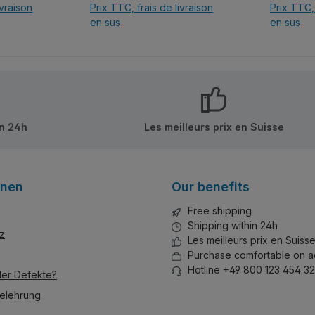
ivraison
Prix TTC, frais de livraison
Prix TTC, 
fkleber!
der Marke Qman/Keeppley.
en sus
en sus
Wie immer bei Keepley top
Qualität ohne Sticker.
anier
Ajou
in 24h
Les meilleurs prix en Suisse
onen
Our benefits
Free shipping
Shipping within 24h
z
Les meilleurs prix en Suiss
Purchase comfortable on a
Hotline +49 800 123 454 32
der Defekte?
elehrung