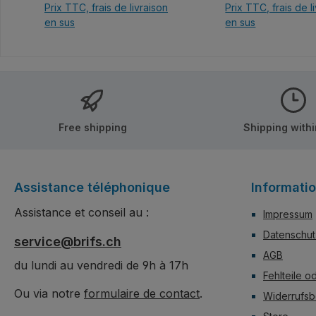
Prix TTC, frais de livraison
Prix TTC, frais de l
bedruckt, keine Au
en sus
en sus
Ajouter au panier
Ajouter au p
Free shipping
Shipping with
Assistance téléphonique
Informati
Assistance et conseil au :
Impressum
Datenschut
service@brifs.ch
AGB
du lundi au vendredi de 9h à 17h
Fehlteile o
Ou via notre
formulaire de contact
.
Widerrufsb