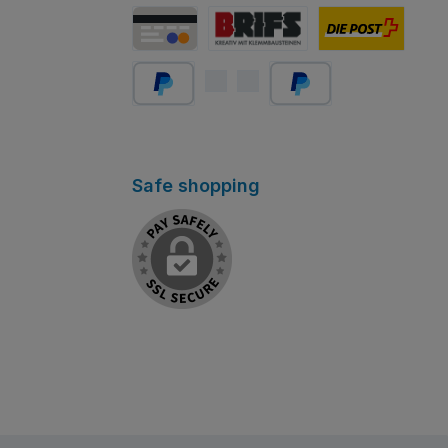
Carte PostFinance
MasterCard
Visa
Carte de crédit/débit
Abholung Store Rapperswil
Schweizer Post
PayPal
Später bezahlen
Safe shopping