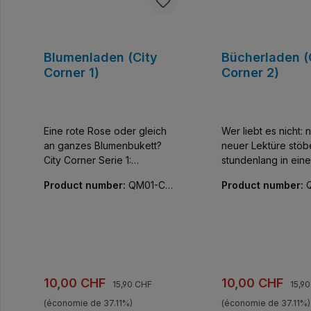
Blumenladen (City
Bücherladen (
Corner 1)
Corner 2)
Eine rote Rose oder gleich
Wer liebt es nicht: 
an ganzes Blumenbukett?
neuer Lektüre stöb
City Corner Serie 1:
stundenlang in ein
Farbenfrohe Miniatur-Häuser
versinken. City Corner Serie
Product number:
QM01-C01
Product number:
mit unglaublicher Detailfülle.
2 : Die zweite Serie
04-01
07-01
Fünf kleine kombinierbare
Corner gefällt mit f
Gebäude, die Innen wie
Designs und fünf 
Außen vor kreativen
fantasievoll durch
Bauelementen nur so
Häuserthemen.
strotzen. Alle Teile bedruckt,
Kombinierbare Geb
keine Aufkleber!
Innen wie Außen vo
Prix régulier :
Prix r
Prix de vente :
Prix de vente :
10,00 CHF
10,00 CHF
15,90 CHF
15,9
kreativen Bauelem
(économie de 37.11%)
(économie de 37.11%)
so strotzen. Alle Teile