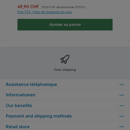
Prix de vente :
Prix régulier :
49,90 CHF
79,90 CHF
(économie de 37.55%)
Prix TTC, frais de livraison en sus
Ajouter au panier
Free shipping
Assistance téléphonique
Informationen
Our benefits
Payment and shipping methods
Retail store