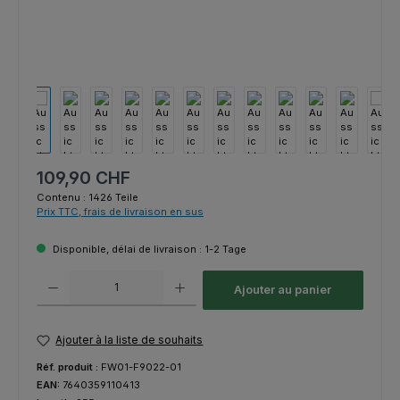
Prix régulier :
109,90 CHF
Contenu :
1426 Teile
Prix TTC, frais de livraison en sus
Disponible, délai de livraison : 1-2 Tage
Quantité de produit : Entrez la quantité souhaitée ou utilisez les bouton
Ajouter au panier
Ajouter à la liste de souhaits
Réf. produit :
FW01-F9022-01
EAN:
7640359110413