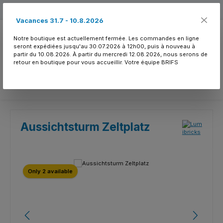
Passer au contenu principal
Free shipping
Vacances 31.7 - 10.8.2026
Notre boutique est actuellement fermée. Les commandes en ligne
seront expédiées jusqu'au 30.07.2026 à 12h00, puis à nouveau à
partir du 10.08.2026. À partir du mercredi 12.08.2026, nous serons de
retour en boutique pour vous accueillir. Votre équipe BRIFS
Vous avez 0 article
Aussichtsturm Zeltplatz
Ignorer la galerie d'images
Only 2 available