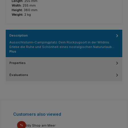
Length:
255 mm
Width:
255 mm
Height:
380 mm
Weight:
2 kg
Description
Aussichtsturm-Campingplatz: Dein Rückzugsort in der Wildnis.
Erlebe die Ruhe und Schönheit eines nostalgischen Natururlaub…
Plus
Properties
Évaluations
Ignorer la galerie de produits
Customers also viewed
Réduction
%