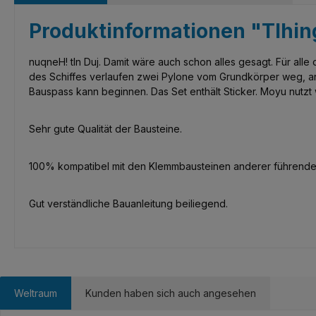
Produktinformationen "Tlhin
nuqneH! tln Duj. Damit wäre auch schon alles gesagt. Für all
des Schiffes verlaufen zwei Pylone vom Grundkörper weg, an 
Bauspass kann beginnen. Das Set enthält Sticker. Moyu nutz
Sehr gute Qualität der Bausteine.
100% kompatibel mit den Klemmbausteinen anderer führenden
Gut verständliche Bauanleitung beiliegend.
Weltraum
Kunden haben sich auch angesehen