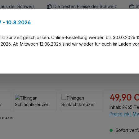
 aus der Schweiz
Die besten Preise der Schweiz
S
 - 10.8.2026
en
Marken
Alle Produkte
Druck-Servi
st zur Zeit geschlossen. Online-Bestellung werden bis 30.07.2026 1
2026. Ab Mittwoch 12.08.2026 sind wir wieder für euch im Laden vor
zer
Verkaufspreis:
49,90 
Inhalt:
2465 Te
Preise inkl. M
Sofort verfü