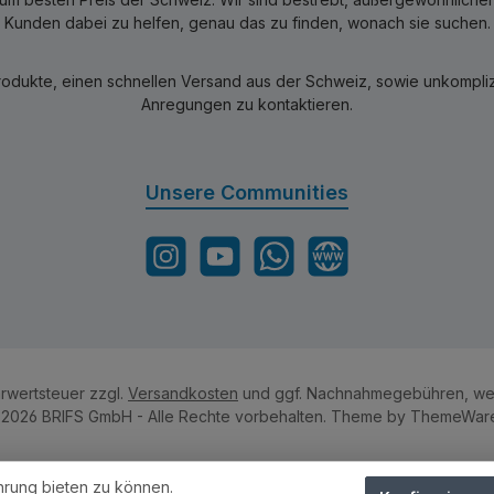
Kunden dabei zu helfen, genau das zu finden, wonach sie suchen.
rodukte, einen schnellen Versand aus der Schweiz, sowie unkomplizi
Anregungen zu kontaktieren.
Unsere Communities
Instagram
YouTube
WhatsApp
Website
hrwertsteuer zzgl.
Versandkosten
und ggf. Nachnahmegebühren, wen
2026 BRIFS GmbH - Alle Rechte vorbehalten. Theme by
ThemeWar
hrung bieten zu können.