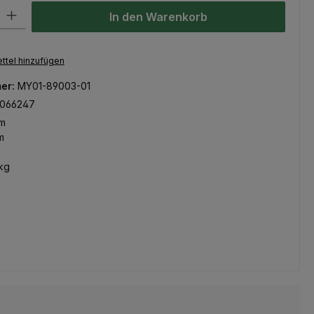
l: Gib den gewünschten Wert ein oder benutze die Schaltflächen um
In den Warenkorb
ttel hinzufügen
er:
MY01-89003-01
066247
m
m
m
kg