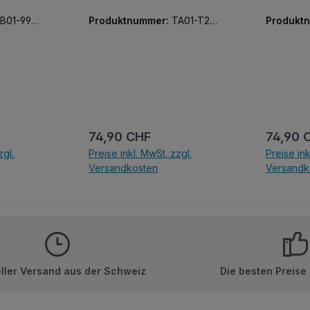
rtikalen
B01-9900
Produktnummer:
TA01-T20
Produkt
len
47-01
42-01
 Das
 dem
iXAL-DAN.
ieses Set
on des
:
Regulärer Preis:
Regulär
74,90 CHF
74,90 
zgl.
Preise inkl. MwSt. zzgl.
Preise ink
Versandkosten
Versandk
nkorb
In den Warenkorb
In d
ller Versand aus der Schweiz
Die besten Preise