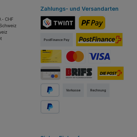
Zahlungs- und Versandarten
0.- CHF
 Schweiz
weiz
TWINT
PostFinance Pay
t
PostFinance Pay
PostFinance E-Finance
PostFinance Card
Mastercard
Visa
Kredit-/Debitkarte
Abholung Store Rapperswil
Schweizer Post
Vorkasse
Rechnung
PayPal
Später bezahlen