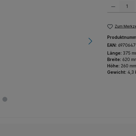
Produkt Anzah
Zum Merkze
Produktnumm
EAN:
6970647
Länge:
375 m
Breite:
620 m
Höhe:
260 m
Gewicht:
4,3 