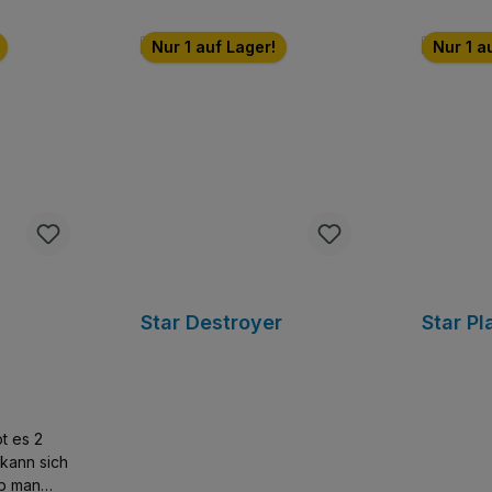
Nur 1 auf Lager!
Nur 1 a
Star Destroyer
Star Pl
t es 2
kann sich
ob man