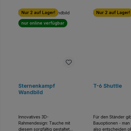
Produktgalerie überspringen
Nur 2 auf Lager!
Nur 2 auf Lager!
nur online verfügbar
Sternenkampf
T-6 Shuttle
Wandbild
Innovatives 3D-
Für den Ständer gib
Rahmendesign: Tauche mit
Bauoptionen - man 
diesem sorgfältig gestalteten
also entscheiden 