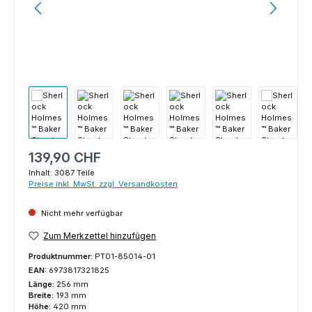
Regulärer Preis:
139,90 CHF
Inhalt:
3087 Teile
Preise inkl. MwSt. zzgl. Versandkosten
Nicht mehr verfügbar
Zum Merkzettel hinzufügen
Produktnummer:
PT01-85014-01
EAN:
6973817321825
Länge:
256 mm
Breite:
193 mm
Höhe:
420 mm