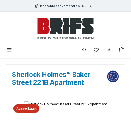
Zum Hauptinhalt springen
Kostenloser Versand ab 150.- CHF
Du hast 0 Produkte
Sherlock Holmes™ Baker
Street 221B Apartment
Bildergalerie überspringen
Ausverkauft