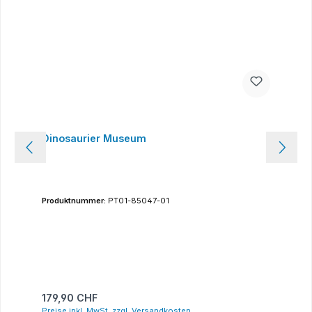
Dinosaurier Museum
Produktnummer:
PT01-85047-01
Regulärer Preis:
179,90 CHF
Preise inkl. MwSt. zzgl. Versandkosten