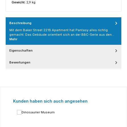
Gewicht:
2,9 kg
Beschreibung
Mit dem Baker Street 221B Apartment hat Pantasy alles richtig
gemacht. Das Gebäude orientiert sich an der BBC-Serie aus den…
Mehr
Eigenschaften
Bewertungen
Produktgalerie überspringen
Kunden haben sich auch angesehen