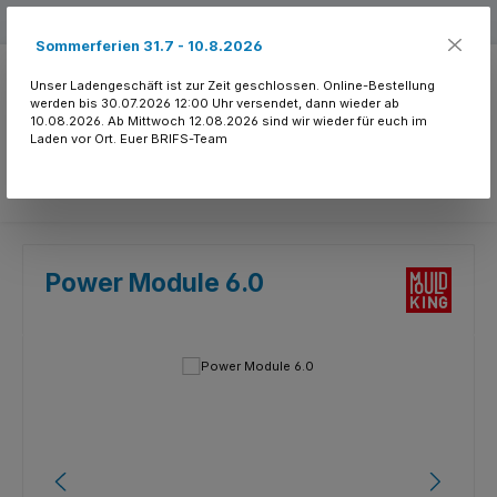
Zum Hauptinhalt springen
Kostenloser Versand ab 150.- CHF
Sommerferien 31.7 - 10.8.2026
Unser Ladengeschäft ist zur Zeit geschlossen. Online-Bestellung
werden bis 30.07.2026 12:00 Uhr versendet, dann wieder ab
10.08.2026. Ab Mittwoch 12.08.2026 sind wir wieder für euch im
Laden vor Ort. Euer BRIFS-Team
Du hast 0 Produkte
Power Module 6.0
Bildergalerie überspringen