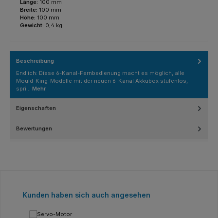
Länge:
100 mm
Breite:
100 mm
Höhe:
100 mm
Gewicht:
0,4 kg
Beschreibung
Endlich: Diese 6-Kanal-Fernbedienung macht es möglich, alle
Mould-King-Modelle mit der neuen 6-Kanal Akkubox stufenlos,
spri…
Mehr
Eigenschaften
Bewertungen
Produktgalerie überspringen
Kunden haben sich auch angesehen