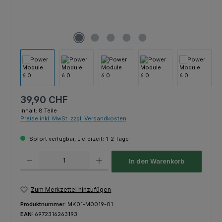
Regulärer Preis:
39,90 CHF
Inhalt:
8 Teile
Preise inkl. MwSt. zzgl. Versandkosten
Sofort verfügbar, Lieferzeit: 1-2 Tage
Produkt Anzahl: Gib den gewünschten Wert ein oder benutze die Schaltfl
In den Warenkorb
Zum Merkzettel hinzufügen
Produktnummer:
MK01-M0019-01
EAN:
6972316263193