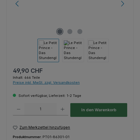
Regulärer Preis:
49,90 CHF
Inhalt:
666 Teile
Preise inkl. MwSt. zzgl. Versandkosten
Sofort verfügbar, Lieferzeit: 1-2 Tage
Produkt Anzahl: Gib den gewünschten Wert ein oder benutze die Schaltfl
In den Warenkorb
Zum Merkzettel hinzufügen
Produktnummer:
PT01-86301-01