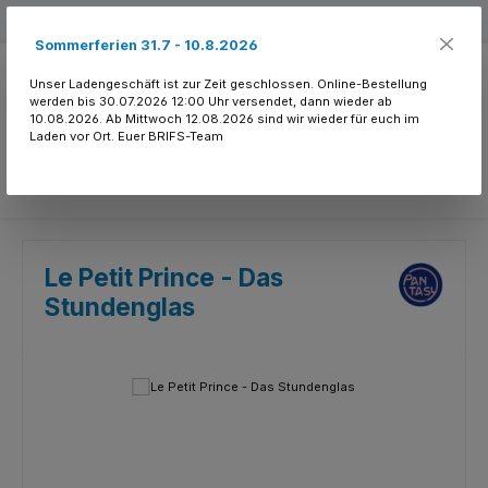
Zum Hauptinhalt springen
Kostenloser Versand ab 150.- CHF
Sommerferien 31.7 - 10.8.2026
Unser Ladengeschäft ist zur Zeit geschlossen. Online-Bestellung
werden bis 30.07.2026 12:00 Uhr versendet, dann wieder ab
10.08.2026. Ab Mittwoch 12.08.2026 sind wir wieder für euch im
Laden vor Ort. Euer BRIFS-Team
Du hast 0 Produkte
Le Petit Prince - Das
Stundenglas
Bildergalerie überspringen