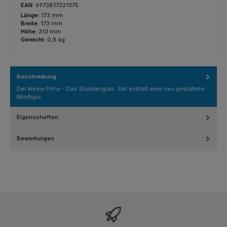
EAN:
6973817321375
Länge:
173 mm
Breite:
173 mm
Höhe:
313 mm
Gewicht:
0,8 kg
Beschreibung
Der kleine Prinz - Das Stundenglas. Set enthält eine neu gestaltete
Minifigur.
Eigenschaften
Bewertungen