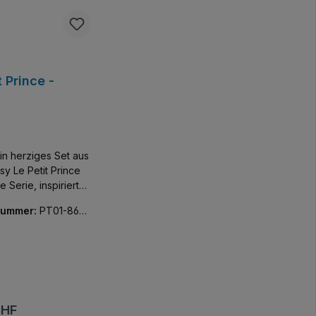
t Prince -
ein herziges Set aus
sy Le Petit Prince
e Serie, inspiriert
Werk von Antoine
nummer:
PT01-8632
y. Set enthält
estaltete Minifigur.
er Preis:
CHF