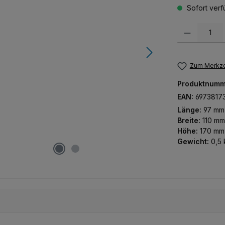
Sofort verfü
Produkt Anzah
Zum Merkze
Produktnumm
EAN:
6973817
Länge:
97 mm
Breite:
110 mm
Höhe:
170 mm
Gewicht:
0,5 