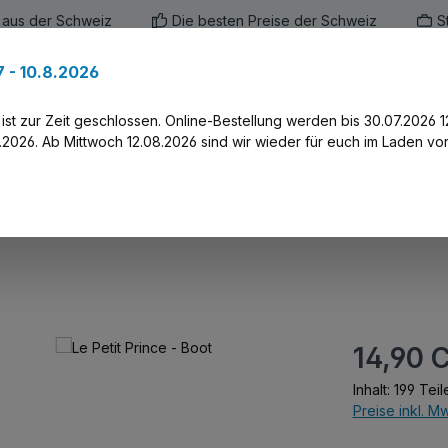
 aus der Schweiz
Die besten Preise der Schweiz
S
 - 10.8.2026
en
Marken
Alle Produkte
Druck-Servi
st zur Zeit geschlossen. Online-Bestellung werden bis 30.07.2026 1
2026. Ab Mittwoch 12.08.2026 sind wir wieder für euch im Laden vor
Regulärer Prei
14,90 
Inhalt:
199 Teil
Preise inkl. M