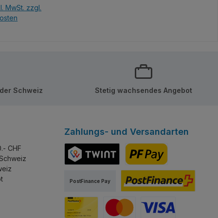
l. MwSt. zzgl.
osten
en Warenkorb
 der Schweiz
Stetig wachsendes Angebot
Zahlungs- und Versandarten
0.- CHF
 Schweiz
weiz
TWINT
PostFinance Pay
t
PostFinance Pay
PostFinance E-Finance