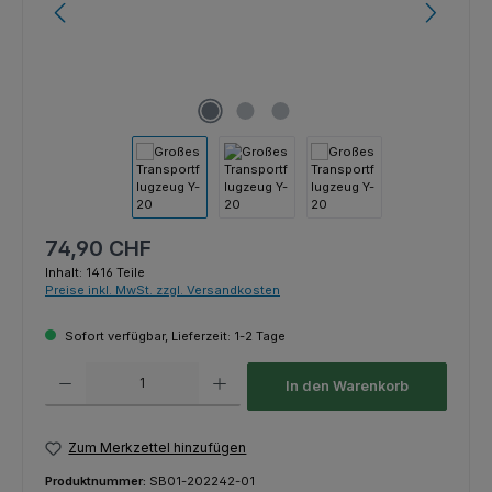
Regulärer Preis:
74,90 CHF
Inhalt:
1416 Teile
Preise inkl. MwSt. zzgl. Versandkosten
Sofort verfügbar, Lieferzeit: 1-2 Tage
Produkt Anzahl: Gib den gewünschten Wert ein oder benutze die Schaltfl
In den Warenkorb
Zum Merkzettel hinzufügen
Produktnummer:
SB01-202242-01