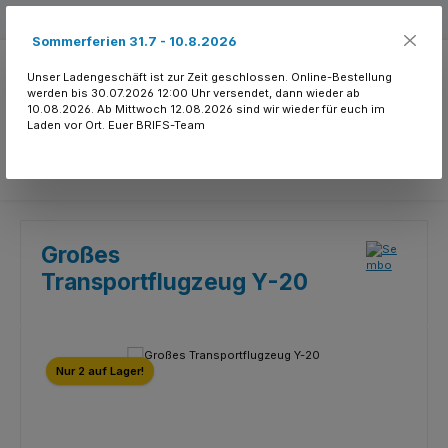
Zum Hauptinhalt springen
Kostenloser Versand ab 150.- CHF
Sommerferien 31.7 - 10.8.2026
Unser Ladengeschäft ist zur Zeit geschlossen. Online-Bestellung
werden bis 30.07.2026 12:00 Uhr versendet, dann wieder ab
10.08.2026. Ab Mittwoch 12.08.2026 sind wir wieder für euch im
Laden vor Ort. Euer BRIFS-Team
Du hast 0 Produkte
Großes
Transportflugzeug Y-20
Bildergalerie überspringen
Nur 2 auf Lager!